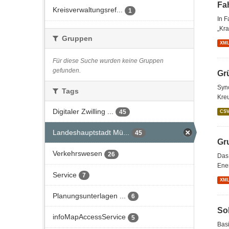
Fa
Kreisverwaltungsref...
1
In 
„Kra
Gruppen
XM
Für diese Suche wurden keine Gruppen
gefunden.
Gr
Sync
Tags
Kreu
Digitaler Zwilling ...
45
CS
Landeshauptstadt Mü...
45
Gr
Verkehrswesen
26
Das
Ener
Service
7
XM
Planungsunterlagen ...
6
So
infoMapAccessService
5
Basi