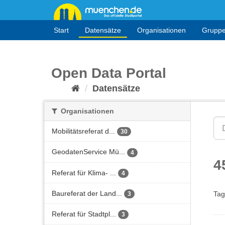
Überspringen
zum
Inhalt
Start
Datensätze
Organisationen
Grupp
Open Data Portal
Datensätze
Organisationen
Mobilitätsreferat d...
30
GeodatenService Mü...
4
4
Referat für Klima- ...
4
Baureferat der Land...
Tag
3
Referat für Stadtpl...
3