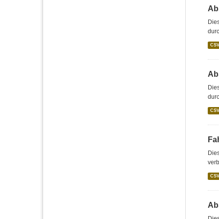
Abs
Dies
durc
CS
Abs
Dies
durc
CS
Fah
Dies
verb
CS
Abs
Dies