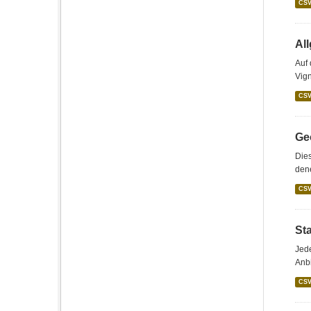
CS
Al
Auf
Vign
CS
Geo
Dies
den
CS
St
Jede
Anbi
CS