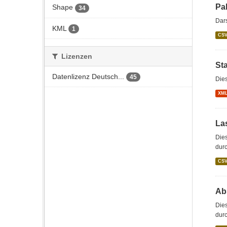
Pa
Shape
34
Dars
KML
1
CS
Lizenzen
St
Datenlizenz Deutsch...
45
Die
XM
La
Dies
durc
CS
Abs
Dies
durc