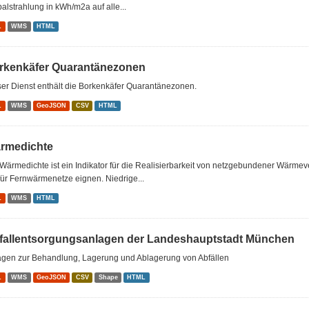
alstrahlung in kWh/m2a auf alle...
L
WMS
HTML
rkenkäfer Quarantänezonen
er Dienst enthält die Borkenkäfer Quarantänezonen.
L
WMS
GeoJSON
CSV
HTML
rmedichte
Wärmedichte ist ein Indikator für die Realisierbarkeit von netzgebundener Wärm
für Fernwärmenetze eignen. Niedrige...
L
WMS
HTML
fallentsorgungsanlagen der Landeshauptstadt München
agen zur Behandlung, Lagerung und Ablagerung von Abfällen
L
WMS
GeoJSON
CSV
Shape
HTML