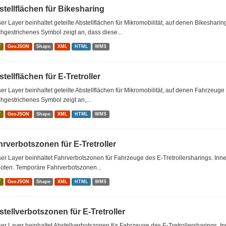
tellflächen für Bikesharing
er Layer beinhaltet geteilte Abstellflächen für Mikromobilität, auf denen Bikeshar
hgestrichenes Symbol zeigt an, dass diese...
V
GeoJSON
Shape
XML
HTML
WMS
tellflächen für E-Tretroller
er Layer beinhaltet geteilte Abstellflächen für Mikromobilität, auf denen Fahrzeuge
hgestrichenes Symbol zeigt an,...
V
GeoJSON
Shape
XML
HTML
WMS
rverbotszonen für E-Tretroller
er Layer beinhaltet Fahrverbotszonen für Fahrzeuge des E-Tretrollersharings. Inne
oten. Temporäre Fahrverbotszonen...
V
GeoJSON
Shape
XML
HTML
WMS
tellverbotszonen für E-Tretroller
er Layer beinhaltet Abstellverbotszonen für Fahrzeuge des E-Tretrollersharings. I