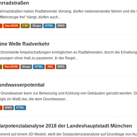
hrradstraßen
Fahrradstraßen haben Radfahrende Vorrang, dürfen nebeneinander fahren und die 
ftfahrzeuge frei“ hängt, dürfen auch...
L
GeoJSON
CSV
Shape
HTML
WMS
üne Welle Radverkehr
hronisierte Ampelschaltungen ermöglichen es Radfahrenden, durch die Erhaltung 
zungen ohne Halt zu passieren. In der Regel...
V
GeoJSON
Shape
HTML
XML
WMS
undwasserpotential
 Grundwasser kann zur Beheizung und Kühlung von Gebäuden genutzt werden. Die 
gie (in Watt) dar, die dem Grundwasser...
L
WMS
HTML
larpotenzialanalyse 2018 der Landeshauptstadt München
erend auf einem 3D-Modell, stellt die Solarpotenzialanalyse auf Grundlage von Au