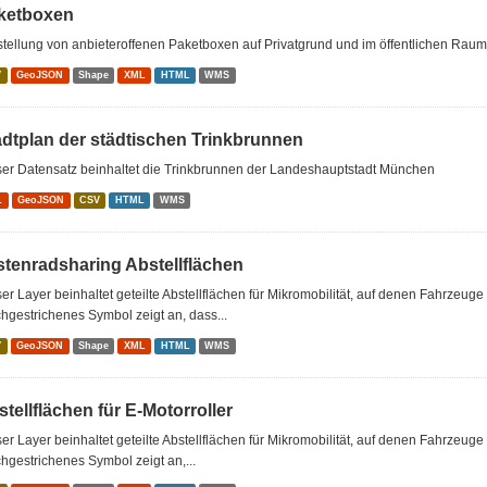
ketboxen
tellung von anbieteroffenen Paketboxen auf Privatgrund und im öffentlichen Raum
V
GeoJSON
Shape
XML
HTML
WMS
adtplan der städtischen Trinkbrunnen
ser Datensatz beinhaltet die Trinkbrunnen der Landeshauptstadt München
L
GeoJSON
CSV
HTML
WMS
stenradsharing Abstellflächen
er Layer beinhaltet geteilte Abstellflächen für Mikromobilität, auf denen Fahrzeu
hgestrichenes Symbol zeigt an, dass...
V
GeoJSON
Shape
XML
HTML
WMS
tellflächen für E-Motorroller
er Layer beinhaltet geteilte Abstellflächen für Mikromobilität, auf denen Fahrzeug
hgestrichenes Symbol zeigt an,...