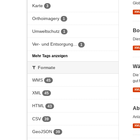
Glob
Karte
3
XM
Orthoimagery
1
Bo
Umweltschutz
1
Dies
Ver- und Entsorgung...
1
XM
Mehr Tags anzeigen
Wä
Formate
Die 
WMS
45
gut 
XM
XML
45
HTML
43
Ab
Anl
CSV
39
XM
GeoJSON
39