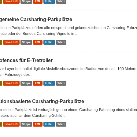
V
GeoJSON
Shape
XML
HTML
WMS
lgemeine Carsharing-Parkplätze
 diesen Parkplätzen dürfen alle entsprechend gekennzeichneten Carsharing-Fahrz
ette oder der Bundes-Carsharing-Vignette in...
V
GeoJSON
Shape
XML
HTML
WMS
fences für E-Tretroller
er Layer beinhaltet digitale Abstellverbotszonen im Radius von derzeit 100 Metern u
en Fahrzeuge des...
V
GeoJSON
Shape
XML
HTML
WMS
ationsbasierte Carsharing-Parkplätze
r dieser Parkplätze ist vertraglich genau einem Carsharing-Fahrzeug eines stati
eters ist unter dem Carsharing-Schild...
V
GeoJSON
Shape
XML
HTML
WMS