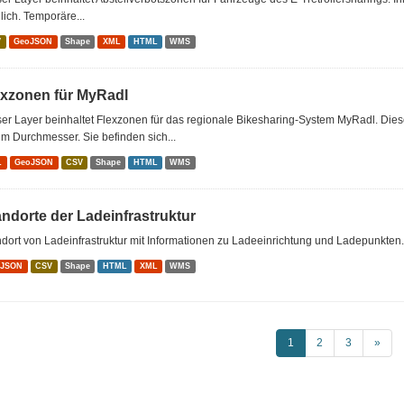
ich. Temporäre...
V
GeoJSON
Shape
XML
HTML
WMS
exzonen für MyRadl
er Layer beinhaltet Flexzonen für das regionale Bikesharing-System MyRadl. Dies
m Durchmesser. Sie befinden sich...
L
GeoJSON
CSV
Shape
HTML
WMS
andorte der Ladeinfrastruktur
dort von Ladeinfrastruktur mit Informationen zu Ladeeinrichtung und Ladepunkten.
oJSON
CSV
Shape
HTML
XML
WMS
1
2
3
»