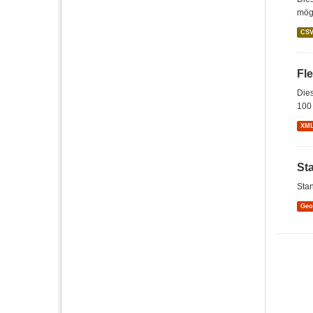
mögl
CS
Fl
Dies
100 
XM
St
Stan
Ge