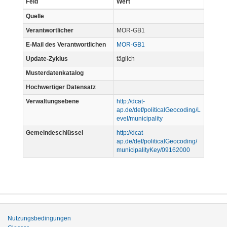
Feld
Wert
Quelle
Verantwortlicher
MOR-GB1
E-Mail des Verantwortlichen
MOR-GB1
Update-Zyklus
täglich
Musterdatenkatalog
Hochwertiger Datensatz
Verwaltungsebene
http://dcat-
ap.de/def/politicalGeocoding/L
evel/municipality
Gemeindeschlüssel
http://dcat-
ap.de/def/politicalGeocoding/
municipalityKey/09162000
Nutzungsbedingungen