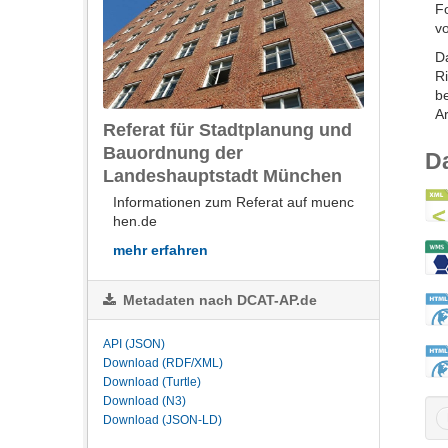
F
vo
Da
Ri
b
Ar
Referat für Stadtplanung und
Bauordnung der
D
Landeshauptstadt München
Informationen zum Referat auf muenc
hen.de
mehr erfahren
Metadaten nach DCAT-AP.de
API (JSON)
Download (RDF/XML)
Download (Turtle)
Download (N3)
Download (JSON-LD)