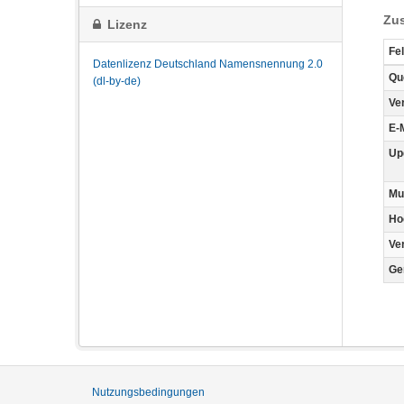
Zus
Lizenz
Fe
Datenlizenz Deutschland Namensnennung 2.0
Qu
(dl-by-de)
Ve
E-
Up
Mu
Ho
Ve
Ge
Nutzungsbedingungen