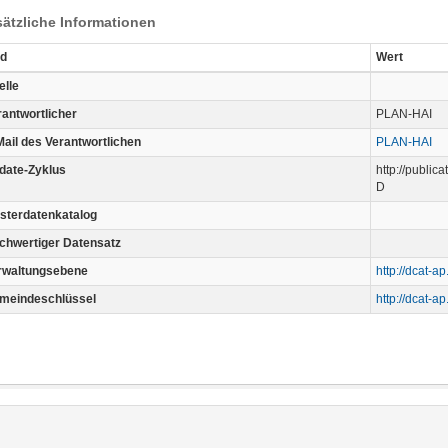
ätzliche Informationen
ld
Wert
elle
rantwortlicher
PLAN-HAI
Mail des Verantwortlichen
PLAN-HAI
date-Zyklus
http://publi
D
sterdatenkatalog
chwertiger Datensatz
rwaltungsebene
http://dcat-a
meindeschlüssel
http://dcat-a