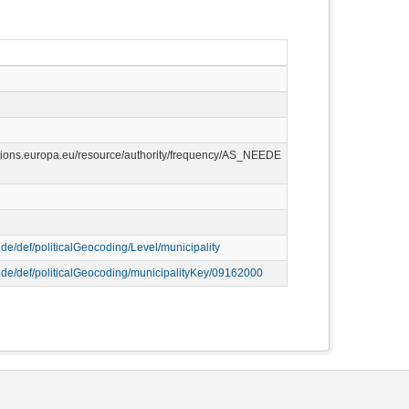
cations.europa.eu/resource/authority/frequency/AS_NEEDE
p.de/def/politicalGeocoding/Level/municipality
p.de/def/politicalGeocoding/municipalityKey/09162000