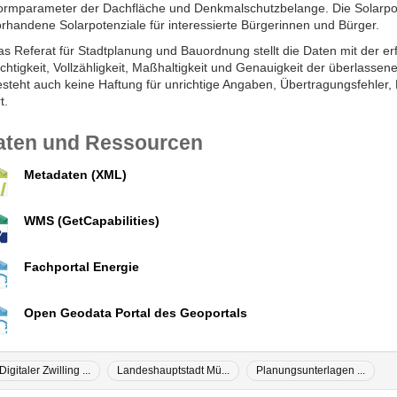
ormparameter der Dachfläche und Denkmalschutzbelange. Die Solarpote
rhandene Solarpotenziale für interessierte Bürgerinnen und Bürger.
s Referat für Stadtplanung und Bauordnung stellt die Daten mit der erf
chtigkeit, Vollzähligkeit, Maßhaltigkeit und Genauigkeit der überlass
esteht auch keine Haftung für unrichtige Angaben, Übertragungsfehler,
t.
aten und Ressourcen
Metadaten (XML)
WMS (GetCapabilities)
Fachportal Energie
Open Geodata Portal des Geoportals
Digitaler Zwilling ...
Landeshauptstadt Mü...
Planungsunterlagen ...