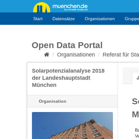
Überspringen
zum
Inhalt
Start
Datensätze
Organisationen
Grupp
Open Data Portal
Organisationen
Referat für St
Solarpotenzialanalyse 2018
der Landeshauptstadt
München
S
Organisation
M
B
Ve