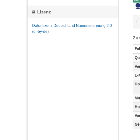
Lizenz
Datenlizenz Deutschland Namensnennung 2.0
(dl-by-de)
Zus
Fe
Qu
Ve
E-
Up
Mu
Ho
Ve
Ge