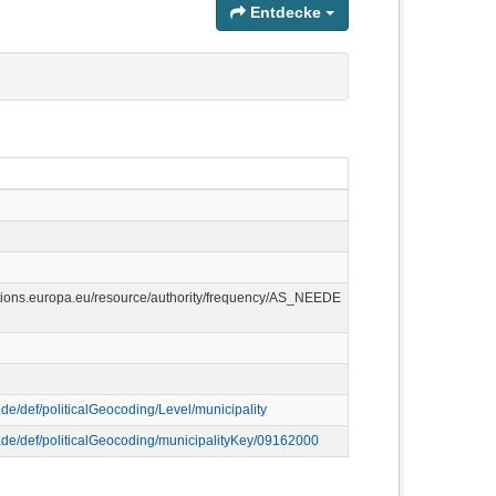
Entdecke
cations.europa.eu/resource/authority/frequency/AS_NEEDE
p.de/def/politicalGeocoding/Level/municipality
p.de/def/politicalGeocoding/municipalityKey/09162000