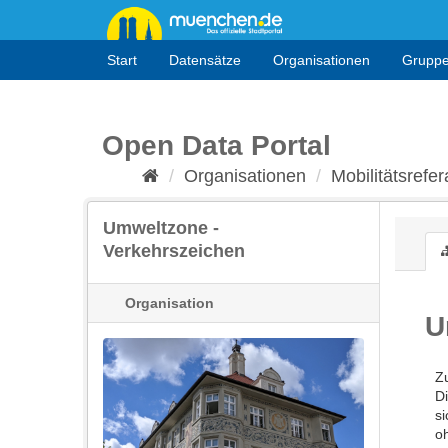
Überspringen
zum
Inhalt
Start
Datensätze
Organisationen
Grupp
Open Data Portal
Organisationen
Mobilitätsrefera
Umweltzone -
Verkehrszeichen
Organisation
U
Z
Di
s
o