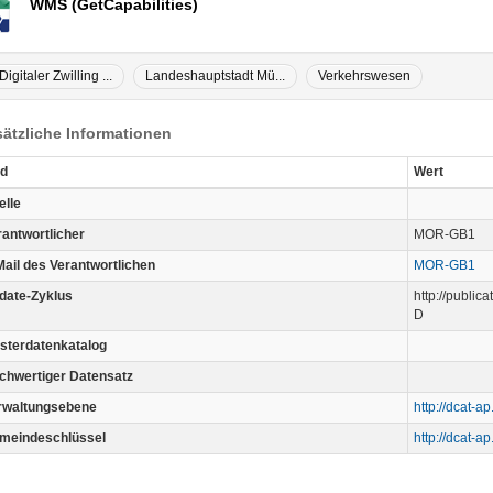
WMS (GetCapabilities)
Digitaler Zwilling ...
Landeshauptstadt Mü...
Verkehrswesen
ätzliche Informationen
ld
Wert
elle
rantwortlicher
MOR-GB1
Mail des Verantwortlichen
MOR-GB1
date-Zyklus
http://publi
D
sterdatenkatalog
chwertiger Datensatz
rwaltungsebene
http://dcat-a
meindeschlüssel
http://dcat-a