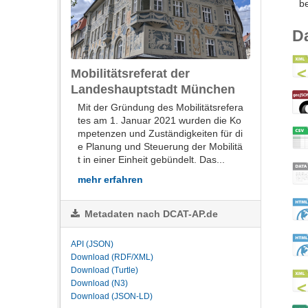
b
D
Mobilitätsreferat der
Landeshauptstadt München
Mit der Gründung des Mobilitätsrefera
tes am 1. Januar 2021 wurden die Ko
mpetenzen und Zuständigkeiten für di
e Planung und Steuerung der Mobilitä
t in einer Einheit gebündelt. Das...
mehr erfahren
Metadaten nach DCAT-AP.de
API (JSON)
Download (RDF/XML)
Download (Turtle)
Download (N3)
Download (JSON-LD)