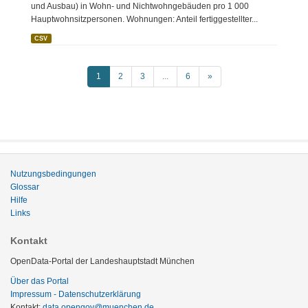
und Ausbau) in Wohn- und Nichtwohngebäuden pro 1 000
Hauptwohnsitzpersonen. Wohnungen: Anteil fertiggestellter...
CSV
1
2
3
...
6
»
Nutzungsbedingungen
Glossar
Hilfe
Links
Kontakt
OpenData-Portal der Landeshauptstadt München
Über das Portal
Impressum - Datenschutzerklärung
Kontakt:
data.opengov@muenchen.de