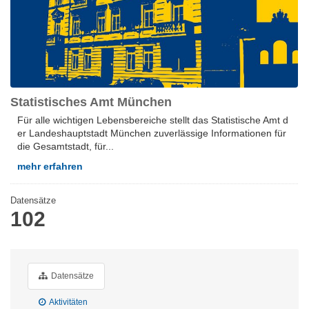
Statistisches Amt München
Für alle wich­ti­gen Le­bens­be­rei­che stellt das Sta­tis­ti­sche Amt d
er Lan­des­hauptstadt Mün­chen zu­ver­läs­si­ge In­for­ma­tio­nen für
die Ge­samt­stadt, für...
mehr erfahren
Datensätze
102
Datensätze
Aktivitäten