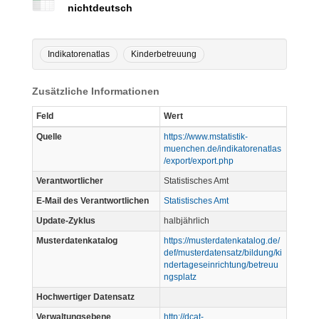
nichtdeutsch
Indikatorenatlas
Kinderbetreuung
Zusätzliche Informationen
Feld
Wert
Quelle
https://www.mstatistik-
muenchen.de/indikatorenatlas
/export/export.php
Verantwortlicher
Statistisches Amt
E-Mail des Verantwortlichen
Statistisches Amt
Update-Zyklus
halbjährlich
Musterdatenkatalog
https://musterdatenkatalog.de/
def/musterdatensatz/bildung/ki
ndertageseinrichtung/betreuu
ngsplatz
Hochwertiger Datensatz
Verwaltungsebene
http://dcat-