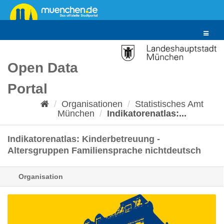
Überspringen
zum
Inhalt
Toggle
navigat
Open Data
Portal
Organisationen
Statistisches Amt
München
Indikatorenatlas:...
Indikatorenatlas: Kinderbetreuung -
Altersgruppen Familiensprache nichtdeutsch
Organisation