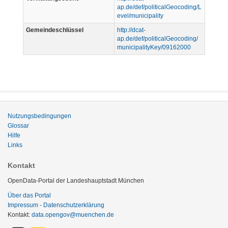
ap.de/def/politicalGeocoding/L
evel/municipality
Gemeindeschlüssel
http://dcat-
ap.de/def/politicalGeocoding/
municipalityKey/09162000
Nutzungsbedingungen
Glossar
Hilfe
Links
Kontakt
OpenData-Portal der Landeshauptstadt München
Über das Portal
Impressum - Datenschutzerklärung
Kontakt:
data.opengov@muenchen.de