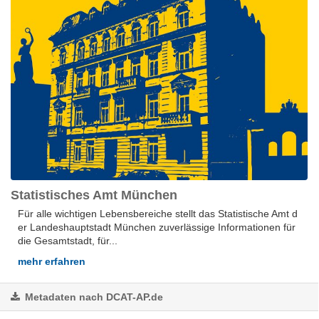
Statistisches Amt München
Für alle wich­ti­gen Le­bens­be­rei­che stellt das Sta­tis­ti­sche Amt d
er Lan­des­hauptstadt Mün­chen zu­ver­läs­si­ge In­for­ma­tio­nen für
die Ge­samt­stadt, für...
mehr erfahren
Metadaten nach DCAT-AP.de