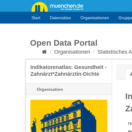
Überspringen
zum
Inhalt
Start
Datensätze
Organisationen
Grupp
Open Data Portal
Organisationen
Statistisches
Indikatorenatlas: Gesundheit -
Zahnärzt*Zahnärztin-Dichte
Organisation
I
Z
Ha