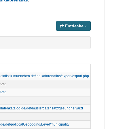
dikatorenatlas
.
Entdecke
statistik-muenchen.de/indikatorenatlas/export/export.php
 Amt
 Amt
rdatenkatalog.de/def/musterdatensatz/gesundheit/arzt
p.de/def/politicalGeocoding/Level/municipality