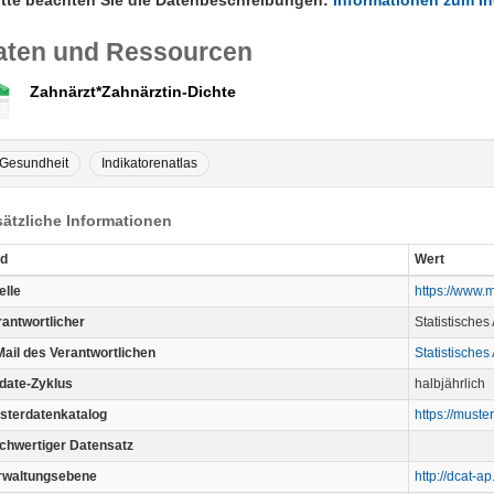
itte beachten Sie die Datenbeschreibungen:
Informationen zum In
aten und Ressourcen
Zahnärzt*Zahnärztin-Dichte
Gesundheit
Indikatorenatlas
ätzliche Informationen
ld
Wert
elle
https://www.m
rantwortlicher
Statistisches
Mail des Verantwortlichen
Statistisches
date-Zyklus
halbjährlich
sterdatenkatalog
https://muste
chwertiger Datensatz
rwaltungsebene
http://dcat-a