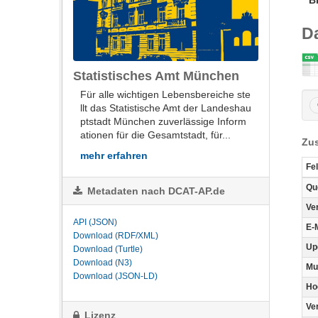
B
D
Statistisches Amt München
Für alle wich­ti­gen Le­bens­be­rei­che ste
llt das Sta­tis­ti­sche Amt der Lan­des­hau
ptstadt Mün­chen zu­ver­läs­si­ge In­for­m
a­tio­nen für die Ge­samt­stadt, für...
Zus
mehr erfahren
Fe
Qu
Metadaten nach DCAT-AP.de
Ve
API (JSON)
E-
Download (RDF/XML)
Up
Download (Turtle)
Download (N3)
Mu
Download (JSON-LD)
Ho
Ve
Lizenz