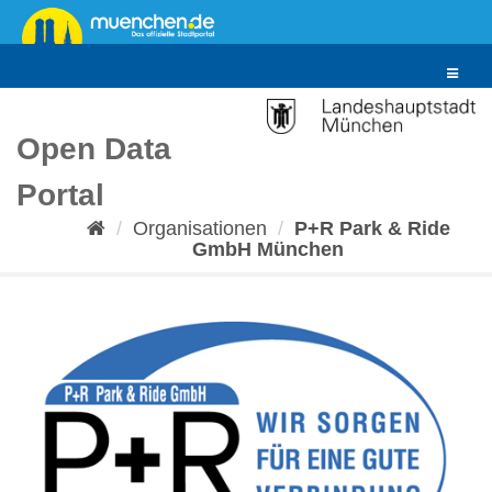
Überspringen
zum
Inhalt
Toggle
navigat
Open Data
Portal
Organisationen
P+R Park & Ride
GmbH München