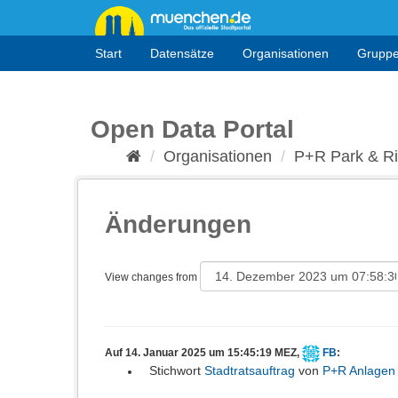
Überspringen
zum
Inhalt
Start
Datensätze
Organisationen
Grupp
Open Data Portal
Organisationen
P+R Park & R
Änderungen
View changes from
Auf 14. Januar 2025 um 15:45:19 MEZ,
FB
:
Stichwort
Stadtratsauftrag
von
P+R Anlagen