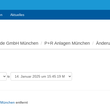
en
Aktuelles
ide GmbH München
P+R Anlagen München
Änder
to
 München
entfernt