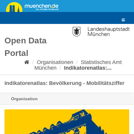
Überspringen
zum
Inhalt
Toggle
navigat
Open Data
Portal
Organisationen
Statistisches Amt
München
Indikatorenatlas:...
Indikatorenatlas: Bevölkerung - Mobilitätsziffer
Organisation