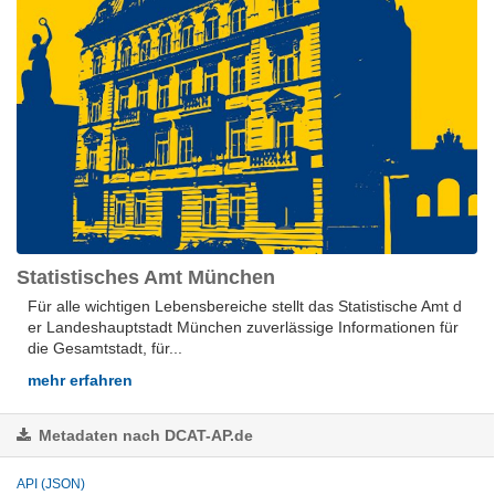
Statistisches Amt München
Für alle wich­ti­gen Le­bens­be­rei­che stellt das Sta­tis­ti­sche Amt d
er Lan­des­hauptstadt Mün­chen zu­ver­läs­si­ge In­for­ma­tio­nen für
die Ge­samt­stadt, für...
mehr erfahren
Metadaten nach DCAT-AP.de
API (JSON)