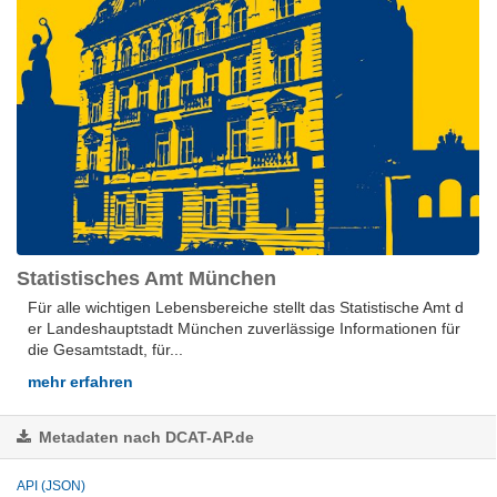
Statistisches Amt München
Für alle wich­ti­gen Le­bens­be­rei­che stellt das Sta­tis­ti­sche Amt d
er Lan­des­hauptstadt Mün­chen zu­ver­läs­si­ge In­for­ma­tio­nen für
die Ge­samt­stadt, für...
mehr erfahren
Metadaten nach DCAT-AP.de
API (JSON)