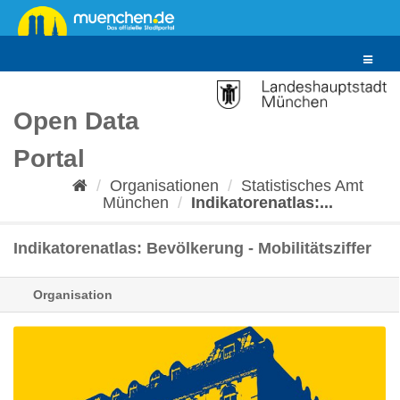
Überspringen
zum
Inhalt
Toggle
navigat
Open Data
Portal
Organisationen
Statistisches Amt
München
Indikatorenatlas:...
Indikatorenatlas: Bevölkerung - Mobilitätsziffer
Organisation