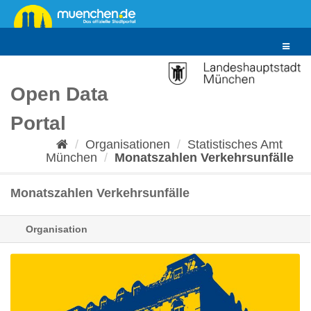
Überspringen
zum
Inhalt
Toggle
navigat
Open Data
Portal
Organisationen
Statistisches Amt
München
Monatszahlen Verkehrsunfälle
Monatszahlen Verkehrsunfälle
Organisation