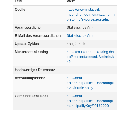
Feld
Wert
Quelle
https://www.mstatistik-
muenchen.de/monatszahlenm
onitoring/export/export.php
Verantwortlicher
Statistisches Amt
E-Mail des Verantwortlichen
Statistisches Amt
Update-Zyklus
halbjährlich
Musterdatenkatalog
https://musterdatenkatalog.de/
def/musterdatensatz/verkehr/u
nfall
Hochwertiger Datensatz
Verwaltungsebene
http://dcat-
ap.de/def/politicalGeocoding/L
evel/municipality
Gemeindeschlüssel
http://dcat-
ap.de/def/politicalGeocoding/
municipalityKey/09162000