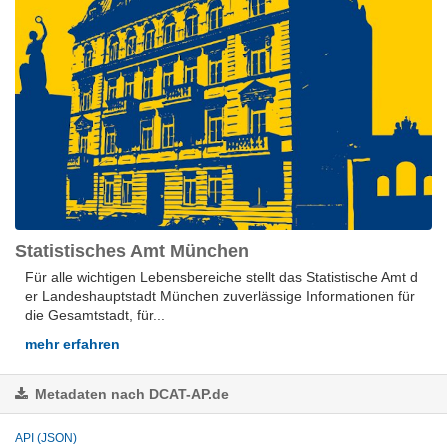
Statistisches Amt München
Für alle wich­ti­gen Le­bens­be­rei­che stellt das Sta­tis­ti­sche Amt d
er Lan­des­hauptstadt Mün­chen zu­ver­läs­si­ge In­for­ma­tio­nen für
die Ge­samt­stadt, für...
mehr erfahren
Metadaten nach DCAT-AP.de
API (JSON)