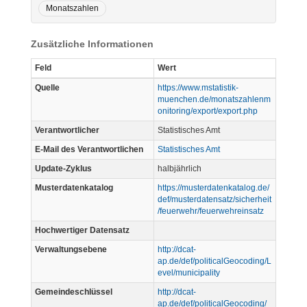
Monatszahlen
Zusätzliche Informationen
Feld
Wert
Quelle
https://www.mstatistik-
muenchen.de/monatszahlenm
onitoring/export/export.php
Verantwortlicher
Statistisches Amt
E-Mail des Verantwortlichen
Statistisches Amt
Update-Zyklus
halbjährlich
Musterdatenkatalog
https://musterdatenkatalog.de/
def/musterdatensatz/sicherheit
/feuerwehr/feuerwehreinsatz
Hochwertiger Datensatz
Verwaltungsebene
http://dcat-
ap.de/def/politicalGeocoding/L
evel/municipality
Gemeindeschlüssel
http://dcat-
ap.de/def/politicalGeocoding/