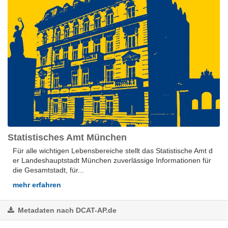
Statistisches Amt München
Für alle wich­ti­gen Le­bens­be­rei­che stellt das Sta­tis­ti­sche Amt d
er Lan­des­hauptstadt Mün­chen zu­ver­läs­si­ge In­for­ma­tio­nen für
die Ge­samt­stadt, für...
mehr erfahren
Metadaten nach DCAT-AP.de