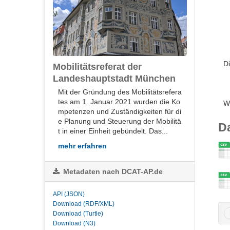
Di
Mobilitätsreferat der
Landeshauptstadt München
Mit der Gründung des Mobilitätsrefera
tes am 1. Januar 2021 wurden die Ko
W
mpetenzen und Zuständigkeiten für di
e Planung und Steuerung der Mobilitä
D
t in einer Einheit gebündelt. Das...
mehr erfahren
Metadaten nach DCAT-AP.de
API (JSON)
Download (RDF/XML)
Download (Turtle)
Download (N3)