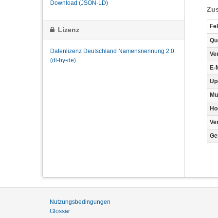
Download (JSON-LD)
Zus
Fe
Lizenz
Qu
Datenlizenz Deutschland Namensnennung 2.0
Ve
(dl-by-de)
E-
Up
Mu
Ho
Ve
Ge
Nutzungsbedingungen
Glossar