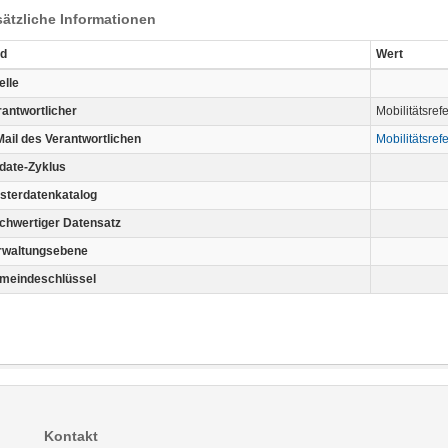
ätzliche Informationen
ld
Wert
elle
rantwortlicher
Mobilitätsref
Mail des Verantwortlichen
Mobilitätsref
date-Zyklus
sterdatenkatalog
chwertiger Datensatz
rwaltungsebene
meindeschlüssel
Kontakt