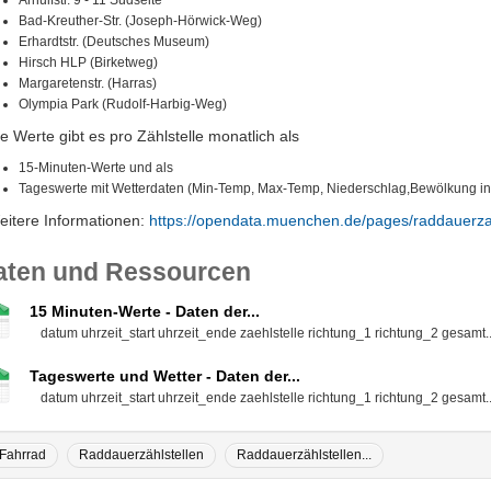
Arnulfstr. 9 - 11 Südseite
Bad-Kreuther-Str. (Joseph-Hörwick-Weg)
Erhardtstr. (Deutsches Museum)
Hirsch HLP (Birketweg)
Margaretenstr. (Harras)
Olympia Park (Rudolf-Harbig-Weg)
e Werte gibt es pro Zählstelle monatlich als
15-Minuten-Werte und als
Tageswerte mit Wetterdaten (Min-Temp, Max-Temp, Niederschlag,Bewölkung i
eitere Informationen:
https://opendata.muenchen.de/pages/raddauerza
aten und Ressourcen
15 Minuten-Werte - Daten der...
datum uhrzeit_start uhrzeit_ende zaehlstelle richtung_1 richtung_2 gesamt..
Tageswerte und Wetter - Daten der...
datum uhrzeit_start uhrzeit_ende zaehlstelle richtung_1 richtung_2 gesamt..
Fahrrad
Raddauerzählstellen
Raddauerzählstellen...