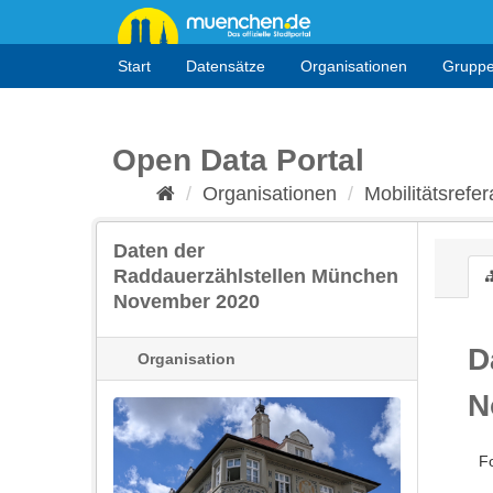
Überspringen
zum
Inhalt
Start
Datensätze
Organisationen
Grupp
Open Data Portal
Organisationen
Mobilitätsrefera
Daten der
Raddauerzählstellen München
November 2020
D
Organisation
N
F