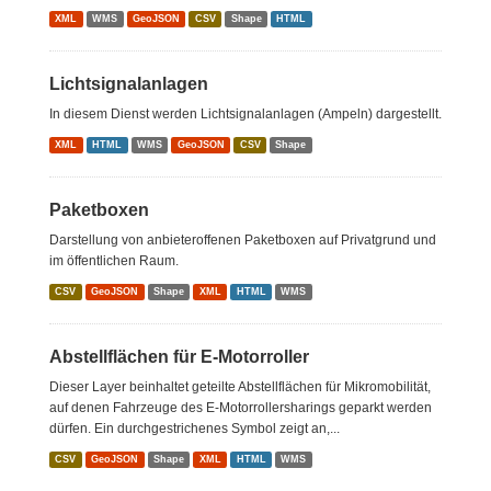
XML
WMS
GeoJSON
CSV
Shape
HTML
Lichtsignalanlagen
In diesem Dienst werden Lichtsignalanlagen (Ampeln) dargestellt.
XML
HTML
WMS
GeoJSON
CSV
Shape
Paketboxen
Darstellung von anbieteroffenen Paketboxen auf Privatgrund und
im öffentlichen Raum.
CSV
GeoJSON
Shape
XML
HTML
WMS
Abstellflächen für E-Motorroller
Dieser Layer beinhaltet geteilte Abstellflächen für Mikromobilität,
auf denen Fahrzeuge des E-Motorrollersharings geparkt werden
dürfen. Ein durchgestrichenes Symbol zeigt an,...
CSV
GeoJSON
Shape
XML
HTML
WMS