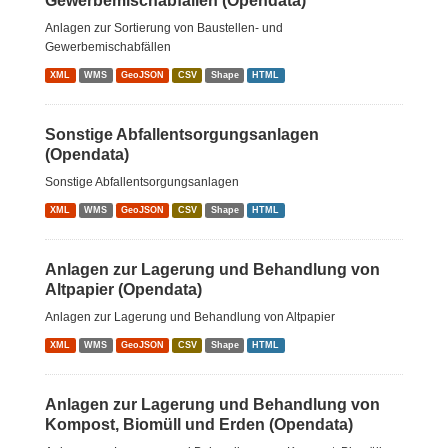
Gewerbemischabfällen (Opendata)
Anlagen zur Sortierung von Baustellen- und
Gewerbemischabfällen
XML
WMS
GeoJSON
CSV
Shape
HTML
Sonstige Abfallentsorgungsanlagen
(Opendata)
Sonstige Abfallentsorgungsanlagen
XML
WMS
GeoJSON
CSV
Shape
HTML
Anlagen zur Lagerung und Behandlung von
Altpapier (Opendata)
Anlagen zur Lagerung und Behandlung von Altpapier
XML
WMS
GeoJSON
CSV
Shape
HTML
Anlagen zur Lagerung und Behandlung von
Kompost, Biomüll und Erden (Opendata)