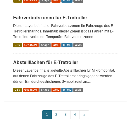
CSV
GeoJSON
Shape
XML
HTML
WMS
Fahrverbotszonen für E-Tretroller
Dieser Layer beinhaltet Fahrverbotszonen für Fahrzeuge des E-
Tretrollersharings. Innerhalb dieser Zonen ist das Fahren mit E-
Tretrollern verboten. Temporäre Fahrverbotszonen...
CSV
GeoJSON
Shape
XML
HTML
WMS
Abstellflächen für E-Tretroller
Dieser Layer beinhaltet geteilte Abstellflächen für Mikromobilität,
auf denen Fahrzeuge des E-Tretrollersharings geparkt werden
dürfen. Ein durchgestrichenes Symbol zeigt an,...
CSV
GeoJSON
Shape
XML
HTML
WMS
1
2
3
4
»