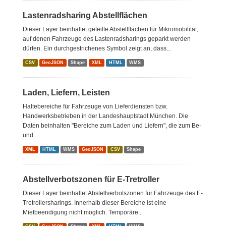
Lastenradsharing Abstellflächen
Dieser Layer beinhaltet geteilte Abstellflächen für Mikromobilität,
auf denen Fahrzeuge des Lastenradsharings geparkt werden
dürfen. Ein durchgestrichenes Symbol zeigt an, dass...
CSV
GeoJSON
Shape
XML
HTML
WMS
Laden, Liefern, Leisten
Haltebereiche für Fahrzeuge von Lieferdiensten bzw.
Handwerksbetrieben in der Landeshauptstadt München. Die
Daten beinhalten "Bereiche zum Laden und Liefern", die zum Be-
und...
XML
HTML
WMS
GeoJSON
CSV
Shape
Abstellverbotszonen für E-Tretroller
Dieser Layer beinhaltet Abstellverbotszonen für Fahrzeuge des E-
Tretrollersharings. Innerhalb dieser Bereiche ist eine
Mietbeendigung nicht möglich. Temporäre...