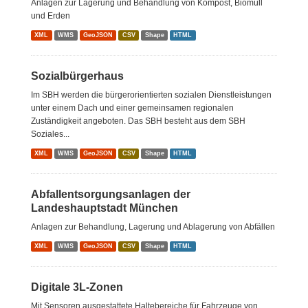
Anlagen zur Lagerung und Behandlung von Kompost, Biomüll
und Erden
XML
WMS
GeoJSON
CSV
Shape
HTML
Sozialbürgerhaus
Im SBH werden die bürgerorientierten sozialen Dienstleistungen
unter einem Dach und einer gemeinsamen regionalen
Zuständigkeit angeboten. Das SBH besteht aus dem SBH
Soziales...
XML
WMS
GeoJSON
CSV
Shape
HTML
Abfallentsorgungsanlagen der
Landeshauptstadt München
Anlagen zur Behandlung, Lagerung und Ablagerung von Abfällen
XML
WMS
GeoJSON
CSV
Shape
HTML
Digitale 3L-Zonen
Mit Sensoren ausgestattete Haltebereiche für Fahrzeuge von