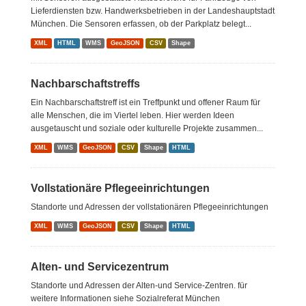
Lieferdiensten bzw. Handwerksbetrieben in der Landeshauptstadt
München. Die Sensoren erfassen, ob der Parkplatz belegt...
XML
HTML
WMS
GeoJSON
CSV
Shape
Nachbarschaftstreffs
Ein Nachbarschaftstreff ist ein Treffpunkt und offener Raum für
alle Menschen, die im Viertel leben. Hier werden Ideen
ausgetauscht und soziale oder kulturelle Projekte zusammen...
XML
WMS
GeoJSON
CSV
Shape
HTML
Vollstationäre Pflegeeinrichtungen
Standorte und Adressen der vollstationären Pflegeeinrichtungen
XML
WMS
GeoJSON
CSV
Shape
HTML
Alten- und Servicezentrum
Standorte und Adressen der Alten-und Service-Zentren. für
weitere Informationen siehe Sozialreferat München