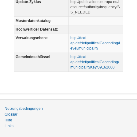
Update-Zyklus
http://publications.europa.eu/r
esource/authority/frequency/A
S_NEEDED
Musterdatenkatalog
Hochwertiger Datensatz
Verwaltungsebene
http://dcat-
ap.de/def/politicalGeocoding/L
evel/municipality
Gemeindeschlüssel
http://dcat-
ap.de/def/politicalGeocoding/
municipalityKey/09162000
Nutzungsbedingungen
Glossar
Hilfe
Links