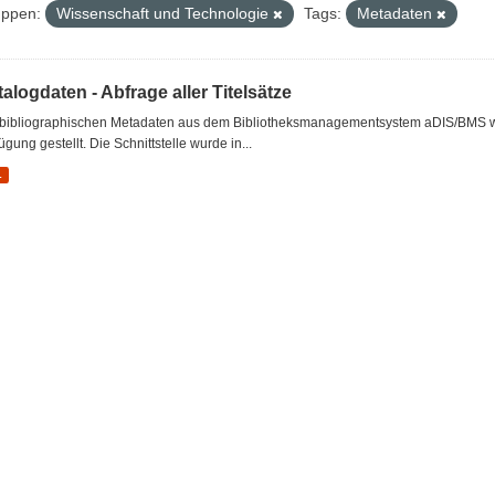
ppen:
Wissenschaft und Technologie
Tags:
Metadaten
alogdaten - Abfrage aller Titelsätze
 bibliographischen Metadaten aus dem Bibliotheksmanagementsystem aDIS/BMS wer
ügung gestellt. Die Schnittstelle wurde in...
L