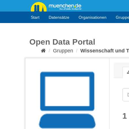
Überspringen
zum
Inhalt
Start
Datensätze
Organisationen
Grupp
Open Data Portal
Gruppen
Wissenschaft und 
1