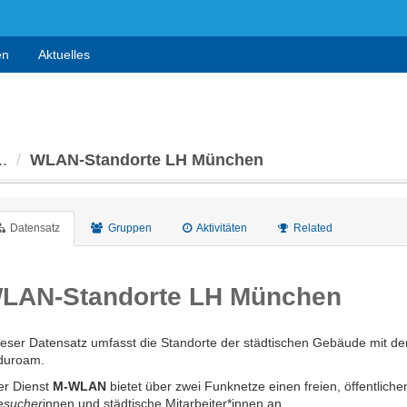
en
Aktuelles
..
WLAN-Standorte LH München
Datensatz
Gruppen
Aktivitäten
Related
LAN-Standorte LH München
ieser Datensatz umfasst die Standorte der städtischen Gebäude mit d
duroam.
er Dienst
M-WLAN
bietet über zwei Funknetze einen freien, öffentlich
esucher
innen und städtische Mitarbeiter*innen an.