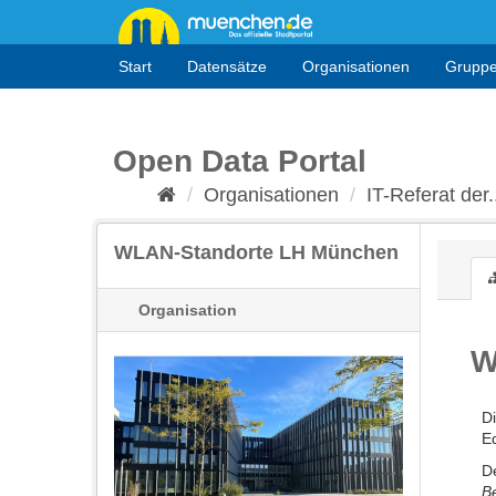
Überspringen
zum
Inhalt
Start
Datensätze
Organisationen
Grupp
Open Data Portal
Organisationen
IT-Referat der.
WLAN-Standorte LH München
Organisation
W
D
E
D
B