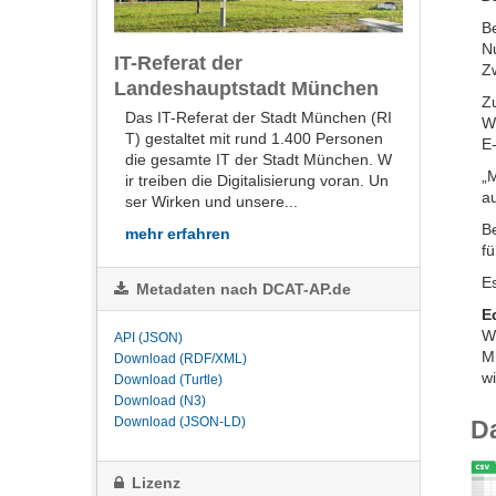
B
N
IT-Referat der
Z
Landeshauptstadt München
Z
Das IT-Referat der Stadt München (RI
W
T) gestaltet mit rund 1.400 Personen
E
die gesamte IT der Stadt München. W
„
ir treiben die Digitalisierung voran. Un
a
ser Wirken und unsere...
B
mehr erfahren
fü
E
Metadaten nach DCAT-AP.de
E
W
API (JSON)
Mü
Download (RDF/XML)
wi
Download (Turtle)
Download (N3)
Download (JSON-LD)
D
Lizenz