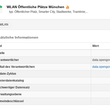
WLAN Öffentliche Plätze München
typ: Öffentlicher Platz, Smarter City, Stadtwerke, Tramlinie,...
WLAN
ätzliche Informationen
ld
Wert
elle
rantwortlicher
data.openg
Mail des Verantwortlichen
data.openg
date-Zyklus
sterdatenkatalog
chwertiger Datensatz
rwaltungsebene
meindeschlüssel