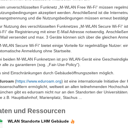
eim unverschlüsselten Funknetz „M-WLAN Free Wi-Fi“ müssen regelmäßi
utzungsbedingungen akzeptiert werden. Anschließend ist die Internetnu
wangstrennung und die Nutzungsbedingungen müssen erneut bestätig
ur Nutzung des verschlüsselten Funknetzes „M-WLAN Secure Wi-Fi“ ist
i-Fi“ die Registrierung mit einer E-Mail Adresse notwendig. Anschließ
-Mail versendet und max. 3 Geräte können sich über die gleichen Anm
M-WLAN Secure Wi-Fi“ bietet einige Vorteile für regelmäßige Nutzer: e
utomatische Anmeldung ohne Startseite.
ei beiden M-WLAN Funknetzen ist pro WLAN-Gerät eine Geschwindigkei
r alle zu garantieren (sog. „Fair-Use-Policy“).
s sind Einschränkungen durch Gebäudeöffnungszeiten möglich.
duroam
(
https://www.eduroam.org
) ist eine internationale Initiative 
issenschaftlern ermöglicht, weltweit an allen teilnehmenden Hochschu
nchen gibt es eduroam nicht nur an den Standorten der Universitäten,
e z.B. Hauptbahnhof, Marienplatz, Stachus ...
aten und Ressourcen
WLAN Standorte LHM Gebäude