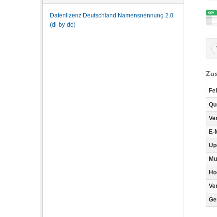
Datenlizenz Deutschland Namensnennung 2.0
(dl-by-de)
Zus
Fe
Qu
Ve
E-
Up
Mu
Ho
Ve
Ge