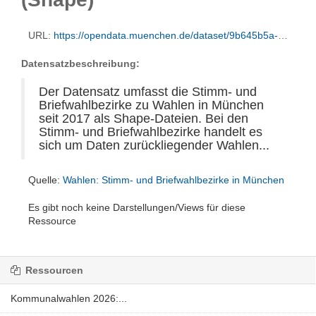
URL:
https://opendata.muenchen.de/dataset/9b645b5a-6c99-4a34-a442-29a0dab52d29/resource/fab80e14-8cf5-4ba4-a2cf-11400dcca85b/download/euw2024_stimmbezirke.zip
Datensatzbeschreibung:
Der Datensatz umfasst die Stimm- und
Briefwahlbezirke zu Wahlen in München
seit 2017 als Shape-Dateien. Bei den
Stimm- und Briefwahlbezirke handelt es
sich um Daten zurückliegender Wahlen...
Quelle:
Wahlen: Stimm- und Briefwahlbezirke in München
Es gibt noch keine Darstellungen/Views für diese
Ressource
Ressourcen
Kommunalwahlen 2026:...