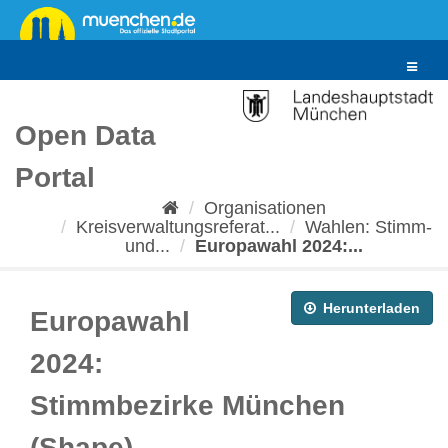
Überspringen
zum
Inhalt
Toggle
navigat
Open Data
Portal
Organisationen
Kreisverwaltungsreferat...
Wahlen: Stimm-
und...
Europawahl 2024:...
Herunterladen
Europawahl
2024:
Stimmbezirke München
(Shape)