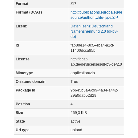
Format
ZIP
Format (DCAT)
http://publications.europa.eu/re
source/authority/file-type/ZIP
Lizenz
Datenlizenz Deutschland
Namensnennung 2.0 (dl-by-
de)
Id
fab80e14-8cf5-4ba4-a2cf-
11400dcca85b
License
http://dcat-
ap.de/def/licenses/dl-by-de/2.0
Mimetype
application/zip
On same domain
True
Package id
9b645b5a-6c99-4a34-a442-
29a0dab52d29
Position
4
Size
269,3 KiB
State
active
Url type
upload