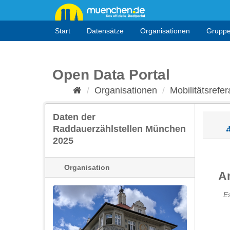
Überspringen
zum
Inhalt
Start
Datensätze
Organisationen
Grupp
Open Data Portal
Organisationen
Mobilitätsrefera
Daten der
Raddauerzählstellen München
2025
Organisation
A
E