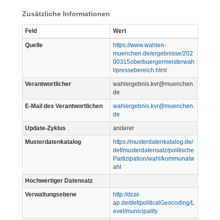
Zusätzliche Informationen
Feld
Wert
Quelle
https://www.wahlen-
muenchen.de/ergebnisse/202
00315oberbuergermeisterwah
l/pressebereich.html
Verantwortlicher
wahlergebnis.kvr@muenchen.
de
E-Mail des Verantwortlichen
wahlergebnis.kvr@muenchen.
de
Update-Zyklus
anderer
Musterdatenkatalog
https://musterdatenkatalog.de/
def/musterdatensatz/politische
Partizipation/wahl/kommunalw
ahl
Hochwertiger Datensatz
Verwaltungsebene
http://dcat-
ap.de/def/politicalGeocoding/L
evel/municipality