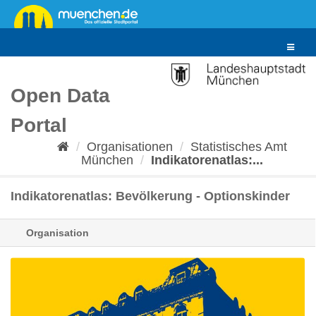
Überspringen
zum
Inhalt
Toggle
navigat
Open Data
Portal
Organisationen
Statistisches Amt
München
Indikatorenatlas:...
Indikatorenatlas: Bevölkerung - Optionskinder
Organisation