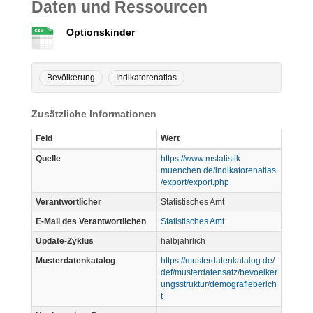
Daten und Ressourcen
Optionskinder
Bevölkerung
Indikatorenatlas
Zusätzliche Informationen
Feld
Wert
Quelle
https://www.mstatistik-
muenchen.de/indikatorenatlas
/export/export.php
Verantwortlicher
Statistisches Amt
E-Mail des Verantwortlichen
Statistisches Amt
Update-Zyklus
halbjährlich
Musterdatenkatalog
https://musterdatenkatalog.de/
def/musterdatensatz/bevoelker
ungsstruktur/demografieberich
t