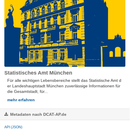
Statistisches Amt München
Für alle wich­ti­gen Le­bens­be­rei­che stellt das Sta­tis­ti­sche Amt d
er Lan­des­hauptstadt Mün­chen zu­ver­läs­si­ge In­for­ma­tio­nen für
die Ge­samt­stadt, für...
mehr erfahren
Metadaten nach DCAT-AP.de
API (JSON)