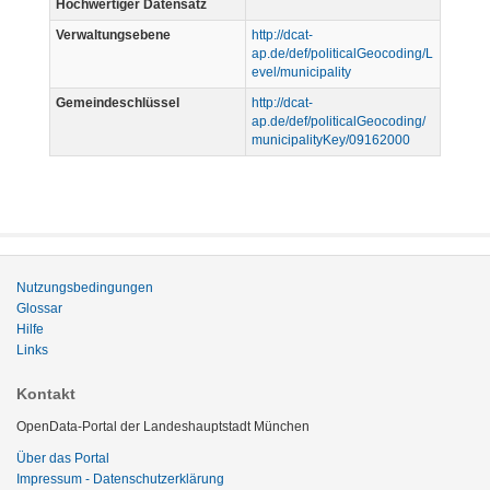
Hochwertiger Datensatz
Verwaltungsebene
http://dcat-
ap.de/def/politicalGeocoding/L
evel/municipality
Gemeindeschlüssel
http://dcat-
ap.de/def/politicalGeocoding/
municipalityKey/09162000
Nutzungsbedingungen
Glossar
Hilfe
Links
Kontakt
OpenData-Portal der Landeshauptstadt München
Über das Portal
Impressum - Datenschutzerklärung