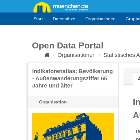
Überspringen
zum
Inhalt
Start
Datensätze
Organisationen
Grupp
Open Data Portal
Organisationen
Statistisches
Indikatorenatlas: Bevölkerung
- Außenwanderungsziffer 65
Jahre und älter
I
Organisation
A
(