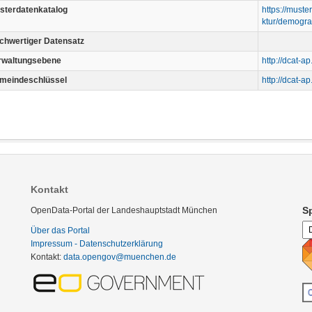
sterdatenkatalog
https://must
ktur/demogra
chwertiger Datensatz
rwaltungsebene
http://dcat-a
meindeschlüssel
http://dcat-a
Kontakt
S
OpenData-Portal der Landeshauptstadt München
Über das Portal
Impressum - Datenschutzerklärung
Kontakt:
data.opengov@muenchen.de