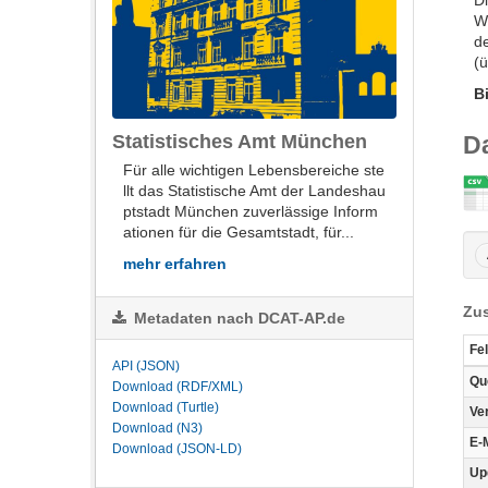
D
W
d
(
B
Statistisches Amt München
D
Für alle wich­ti­gen Le­bens­be­rei­che ste
llt das Sta­tis­ti­sche Amt der Lan­des­hau
ptstadt Mün­chen zu­ver­läs­si­ge In­for­m
a­tio­nen für die Ge­samt­stadt, für...
mehr erfahren
Zus
Metadaten nach DCAT-AP.de
Fe
API (JSON)
Qu
Download (RDF/XML)
Download (Turtle)
Ve
Download (N3)
E-
Download (JSON-LD)
Up