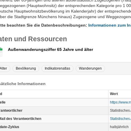
ifferenz der 65-jährigen und älteren außerstädtisch Zugezogenen (Ha
eggezogenen (Hauptwohnsitz) der entsprechenden Kategorie pro 1 00
eutsche Hauptwohnsitzbevölkerung im Kalenderjahr) der entsprechende
über die Stadtgrenze Münchens hinaus) Zugezogene und Weggezogene 
itte beachten Sie die Datenbeschreibungen:
Informationen zum In
aten und Ressourcen
Außenwanderungsziffer 65 Jahre und älter
Alter
Bevölkerung
Indikatorenatlas
Wanderungen
ätzliche Informationen
ld
Wert
elle
https://www.m
rantwortlicher
Statistisches
Mail des Verantwortlichen
Statistisches
date-Zyklus
halbjährlich