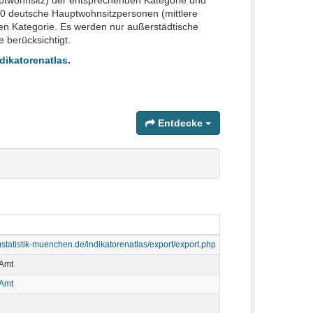
uptwohnsitz) der entsprechenden Kategorie und
0 deutsche Hauptwohnsitzpersonen (mittlere
n Kategorie. Es werden nur außerstädtische
berücksichtigt.
dikatorenatlas
.
Entdecke
statistik-muenchen.de/indikatorenatlas/export/export.php
 Amt
 Amt