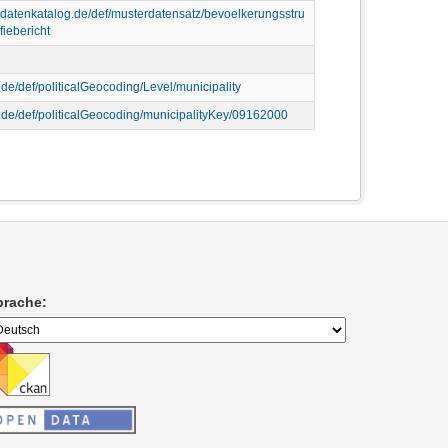
erdatenkatalog.de/def/musterdatensatz/bevoelkerungsstru
fiebericht
p.de/def/politicalGeocoding/Level/municipality
p.de/def/politicalGeocoding/municipalityKey/09162000
prache