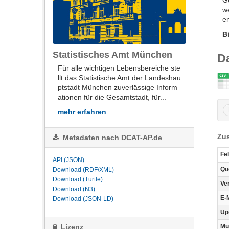
G
w
e
B
Statistisches Amt München
D
Für alle wich­ti­gen Le­bens­be­rei­che ste
llt das Sta­tis­ti­sche Amt der Lan­des­hau
ptstadt Mün­chen zu­ver­läs­si­ge In­for­m
a­tio­nen für die Ge­samt­stadt, für...
mehr erfahren
Zus
Metadaten nach DCAT-AP.de
Fe
API (JSON)
Qu
Download (RDF/XML)
Download (Turtle)
Ve
Download (N3)
E-
Download (JSON-LD)
Up
Lizenz
Mu