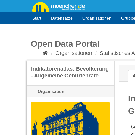
Überspringen
zum
Inhalt
Start
Datensätze
Organisationen
Grupp
Open Data Portal
Organisationen
Statistisches
Indikatorenatlas: Bevölkerung
- Allgemeine Geburtenrate
Organisation
I
G
(a