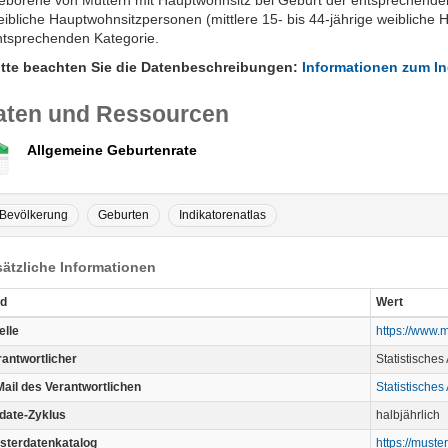
eborene von Müttern mit Hauptwohnsitz bei Geburt der entsprechenden 
eibliche Hauptwohnsitzpersonen (mittlere 15- bis 44-jährige weibliche
ntsprechenden Kategorie.
itte beachten Sie die Datenbeschreibungen:
Informationen zum In
aten und Ressourcen
Allgemeine Geburtenrate
Bevölkerung
Geburten
Indikatorenatlas
ätzliche Informationen
ld
Wert
elle
https://www.m
rantwortlicher
Statistisches
Mail des Verantwortlichen
Statistisches
date-Zyklus
halbjährlich
sterdatenkatalog
https://must