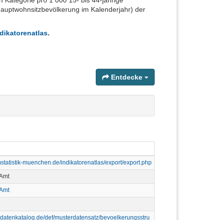
Kategorie pro 1 000 15- bis 44-jährige
 Hauptwohnsitzbevölkerung im Kalenderjahr) der
dikatorenatlas
.
Entdecke
statistik-muenchen.de/indikatorenatlas/export/export.php
 Amt
 Amt
erdatenkatalog.de/def/musterdatensatz/bevoelkerungsstru