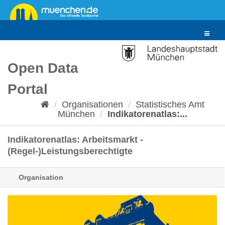
Überspringen
zum
Inhalt
Toggle
navigat
Open Data
Portal
Organisationen
Statistisches Amt
München
Indikatorenatlas:...
Indikatorenatlas: Arbeitsmarkt -
(Regel-)Leistungsberechtigte
Organisation