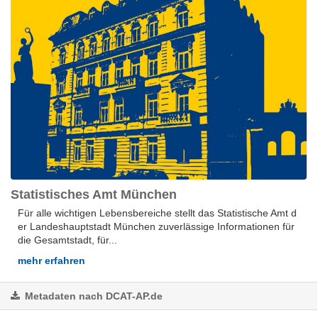
Statistisches Amt München
Für alle wich­ti­gen Le­bens­be­rei­che stellt das Sta­tis­ti­sche Amt d
er Lan­des­hauptstadt Mün­chen zu­ver­läs­si­ge In­for­ma­tio­nen für
die Ge­samt­stadt, für...
mehr erfahren
Metadaten nach DCAT-AP.de