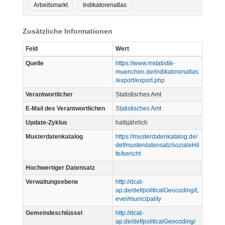
Arbeitsmarkt
Indikatorenatlas
Zusätzliche Informationen
Feld
Wert
Quelle
https://www.mstatistik-
muenchen.de/indikatorenatlas
/export/export.php
Verantwortlicher
Statistisches Amt
E-Mail des Verantwortlichen
Statistisches Amt
Update-Zyklus
halbjährlich
Musterdatenkatalog
https://musterdatenkatalog.de/
def/musterdatensatz/sozialeHil
fe/bericht
Hochwertiger Datensatz
Verwaltungsebene
http://dcat-
ap.de/def/politicalGeocoding/L
evel/municipality
Gemeindeschlüssel
http://dcat-
ap.de/def/politicalGeocoding/