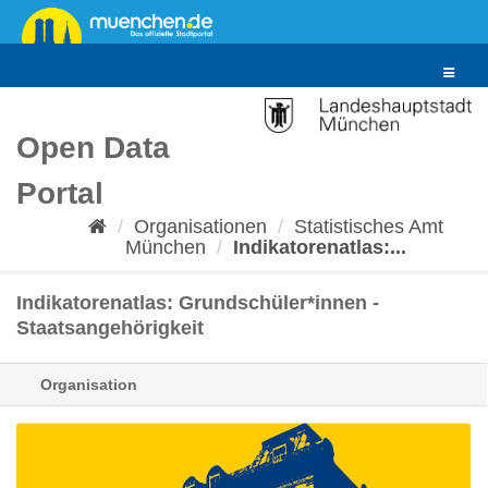
Überspringen
zum
Inhalt
Toggle
navigat
Open Data
Portal
Organisationen
Statistisches Amt
München
Indikatorenatlas:...
Indikatorenatlas: Grundschüler*innen -
Staatsangehörigkeit
Organisation