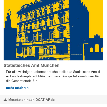
Statistisches Amt München
Für alle wich­ti­gen Le­bens­be­rei­che stellt das Sta­tis­ti­sche Amt d
er Lan­des­hauptstadt Mün­chen zu­ver­läs­si­ge In­for­ma­tio­nen für
die Ge­samt­stadt, für...
mehr erfahren
Metadaten nach DCAT-AP.de