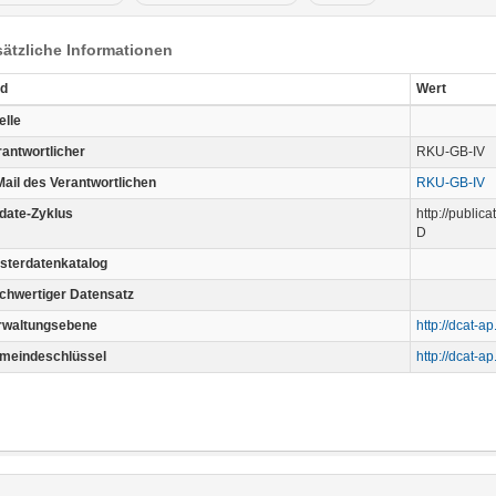
ätzliche Informationen
ld
Wert
elle
rantwortlicher
RKU-GB-IV
Mail des Verantwortlichen
RKU-GB-IV
date-Zyklus
http://publi
D
sterdatenkatalog
chwertiger Datensatz
rwaltungsebene
http://dcat-a
meindeschlüssel
http://dcat-a