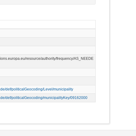
cations.europa.eu/resource/authority/frequency/AS_NEEDE
p.de/def/politicalGeocoding/Level/municipality
p.de/def/politicalGeocoding/municipalityKey/09162000