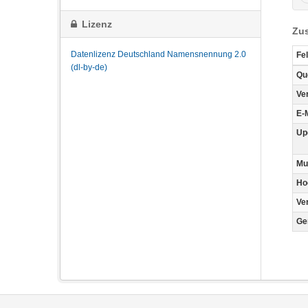
Lizenz
Zus
Datenlizenz Deutschland Namensnennung 2.0
Fe
(dl-by-de)
Qu
Ve
E-
Up
Mu
Ho
Ve
Ge