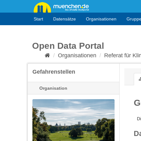
Überspringen
zum
Inhalt
Start
Datensätze
Organisationen
Grupp
Open Data Portal
Organisationen
Referat für Kli
Gefahrenstellen
Organisation
G
Di
D