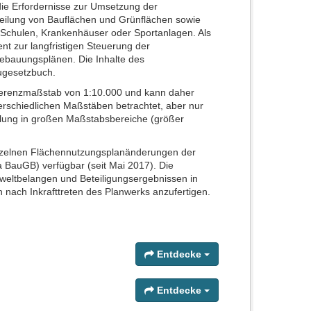
 die Erfordernisse zur Umsetzung der
teilung von Bauflächen und Grünflächen sowie
ie Schulen, Krankenhäuser oder Sportanlagen. Als
ent zur langfristigen Steuerung der
 Bebauungsplänen. Die Inhalte des
augesetzbuch.
ferenzmaßstab von 1:10.000 und kann daher
nterschiedlichen Maßstäben betrachtet, aber nur
llung in großen Maßstabsbereiche (größer
inzelnen Flächennutzungsplanänderungen der
auGB) verfügbar (seit Mai 2017). Die
eltbelangen und Beteiligungsergebnissen in
n nach Inkrafttreten des Planwerks anzufertigen.
Entdecke
Entdecke