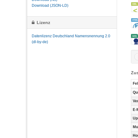
Download (JSON-LD)
Lizenz
Datenlizenz Deutschland Namensnennung 2.0
(dl-by-de)
Zus
Fe
Qu
Ve
E-
Up
Mu
Ho