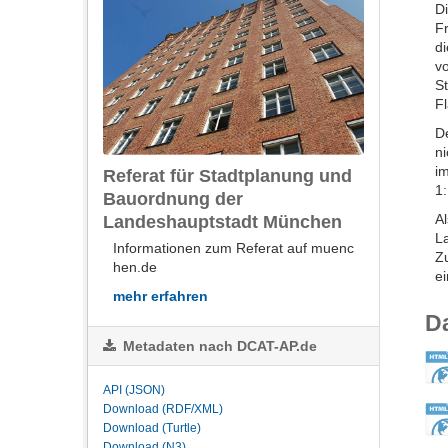
Di
F
di
vo
St
F
D
ni
i
Referat für Stadtplanung und
1
Bauordnung der
A
Landeshauptstadt München
L
Informationen zum Referat auf muenc
Z
hen.de
ei
mehr erfahren
D
Metadaten nach DCAT-AP.de
API (JSON)
Download (RDF/XML)
Download (Turtle)
Download (N3)