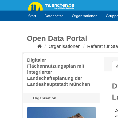
Überspringen
zum
Inhalt
Start
Datensätze
Organisationen
Grupp
Open Data Portal
Organisationen
Referat für St
Digitaler
Flächennutzungsplan mit
integrierter
Landschaftsplanung der
Landeshauptstadt München
D
L
Organisation
D
un