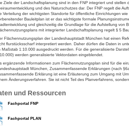
e Ziele der Landschaftsplanung sind in den FNP integriert und stellen
reiraumentwicklung und des Naturschutzes dar. Der FNP regelt die Auf
e Verteilung der wichtigsten Standorte für öffentliche Einrichtungen w
rbereitender Bauleitplan ist er das wichtigste formale Planungsinstrum
adtentwicklung und gleichzeitig die Grundlage für die Aufstellung von
lächennutzungsplans mit integrierter Landschaftsplanung regelt § 5 B
er Flächennutzungsplan der Landeshauptstadt München hat einen Re
cht flurstücksscharf interpretiert werden. Daher dürfen die Daten in u
m Maßstab 1:10.000 ausgedruckt werden. Für die generalisierte Darste
:10.000) werden generalisierte Vektordaten eingeblendet.
ls ergänzende Informationen zum Flächennutzungsplan sind für die e
andeshauptstadt München, Zusammenfassende Erklärungen (nach §6a B
usammenfassende Erklärung ist eine Erläuterung zum Umgang mit Umw
nem Änderungsverfahren. Sie ist nicht Teil des Planverfahrens, sonder
aten und Ressourcen
Fachportal FNP
Fachportal PLAN