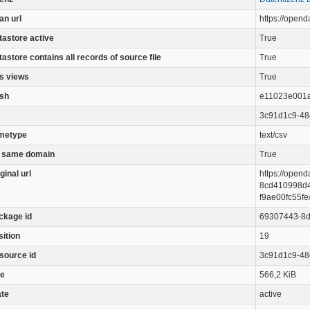
an url
https://open
tastore active
True
astore contains all records of source file
True
s views
True
sh
e11023e001
3c91d1c9-48
metype
text/csv
 same domain
True
ginal url
https://open
8cd410998d4
f9ae00fc55f
ckage id
69307443-8d
sition
19
source id
3c91d1c9-48
ze
566,2 KiB
ate
active