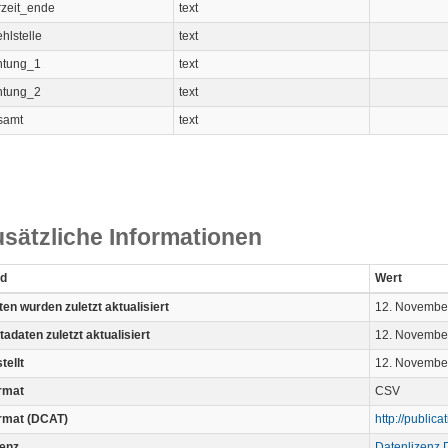
rzeit_ende
text
hlstelle
text
chtung_1
text
chtung_2
text
samt
text
sätzliche Informationen
ld
Wert
en wurden zuletzt aktualisiert
12. Novembe
adaten zuletzt aktualisiert
12. Novembe
tellt
12. Novembe
rmat
CSV
rmat (DCAT)
http://public
zenz
Datenlizenz 