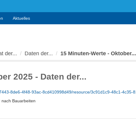
en
Aktuelles
t der...
Daten der...
15 Minuten-Werte - Oktober...
er 2025 - Daten der...
7443-8de6-4f48-93ac-8cd410998d49/resource/3c91d1c9-48c1-4c35-81d7
r nach Bauarbeiten