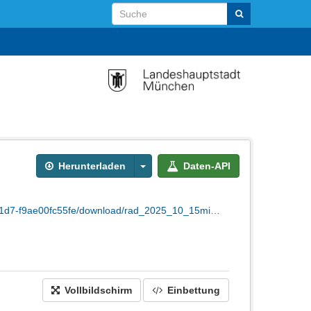
Herunterladen
Daten-API
-f9ae00fc55fe/download/rad_2025_10_15min.csv
Vollbildschirm
Einbettung