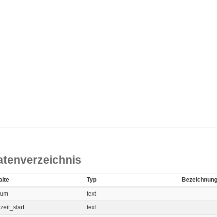
atenverzeichnis
alte
Typ
Bezeichnun
tum
text
zeit_start
text