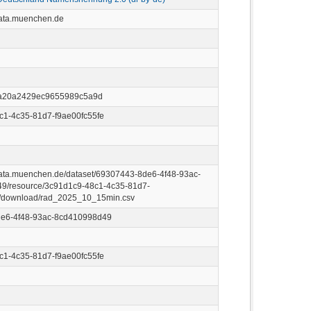
data.muenchen.de
a20a2429ec9655989c5a9d
c1-4c35-81d7-f9ae00fc55fe
data.muenchen.de/dataset/69307443-8de6-4f48-93ac-
9/resource/3c91d1c9-48c1-4c35-81d7-
e/download/rad_2025_10_15min.csv
e6-4f48-93ac-8cd410998d49
c1-4c35-81d7-f9ae00fc55fe