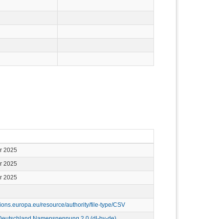
r 2025
r 2025
r 2025
ations.europa.eu/resource/authority/file-type/CSV
Deutschland Namensnennung 2.0 (dl-by-de)