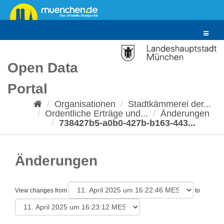
Überspringen
zum
Inhalt
Toggle
navigat
Open Data
Portal
Organisationen
Stadtkämmerei der...
Ordentliche Erträge und...
Änderungen
738427b5-a0b0-427b-b163-443...
Änderungen
View changes from
to