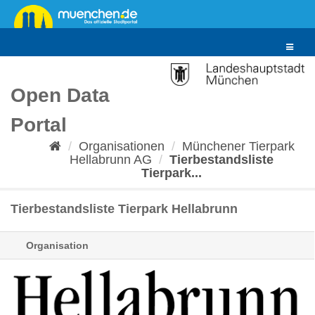
Überspringen
zum
Inhalt
Toggle
navigat
Open Data
Portal
Organisationen
Münchener Tierpark
Hellabrunn AG
Tierbestandsliste
Tierpark...
Tierbestandsliste Tierpark Hellabrunn
Organisation