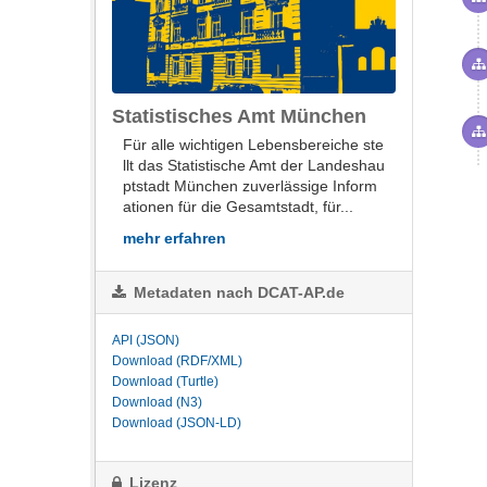
Statistisches Amt München
Für alle wich­ti­gen Le­bens­be­rei­che ste
llt das Sta­tis­ti­sche Amt der Lan­des­hau
ptstadt Mün­chen zu­ver­läs­si­ge In­for­m
a­tio­nen für die Ge­samt­stadt, für...
mehr erfahren
Metadaten nach DCAT-AP.de
API (JSON)
Download (RDF/XML)
Download (Turtle)
Download (N3)
Download (JSON-LD)
Lizenz