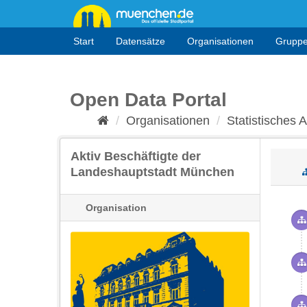
Überspringen
zum
Inhalt
Start
Datensätze
Organisationen
Grupp
Open Data Portal
Organisationen
Statistisches
Aktiv Beschäftigte der
Landeshauptstadt München
Organisation