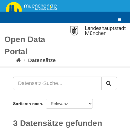
Überspringen
zum
Inhalt
Toggle
navigat
Open Data
Portal
Datensätze
Sortieren nach
3 Datensätze gefunden