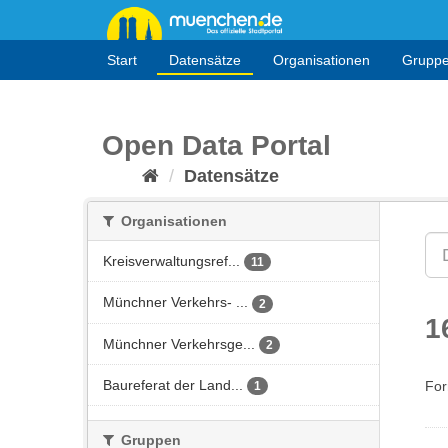
Überspringen
zum
Inhalt
Start
Datensätze
Organisationen
Grupp
Open Data Portal
Datensätze
Organisationen
Kreisverwaltungsref...
11
Münchner Verkehrs- ...
2
1
Münchner Verkehrsge...
2
Baureferat der Land...
For
1
Gruppen