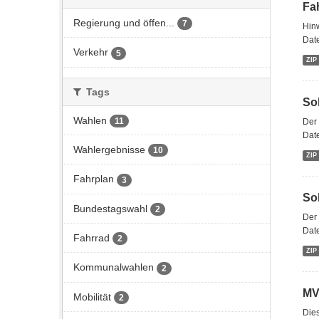
Fa
Regierung und öffen...
7
Hinw
Date
Verkehr
5
ZIP
Tags
So
Wahlen
11
Der
Dat
Wahlergebnisse
10
ZIP
Fahrplan
3
So
Bundestagswahl
2
Der
Dat
Fahrrad
2
ZIP
Kommunalwahlen
2
MV
Mobilität
2
Dies