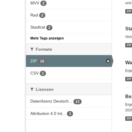
MVV
und 
2
ZIP
Rad
2
Stadtrat
2
St
Vor
Mehr Tags anzeigen
ZIP
Formate
ZIP
16
Wa
Erg
CSV
1
ZIP
Lizenzen
Be
Datenlizenz Deutsch...
13
Erg
202
Attribution 4.0 Int...
3
ZIP