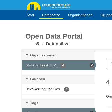
Überspringen
zum
Inhalt
Start
Datensätze
Organisationen
Grupp
Open Data Portal
Datensätze
Organisationen
Statistisches Amt M...
4
Gruppen
4
Bevölkerung und Ges...
4
Org
Tags