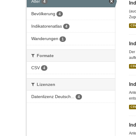
Alter
4
In
(auc
Bevölkerung
4
Zug
Indikatorenatlas
CS
4
Wanderungen
1
Ind
Der 
Formate
auft
CS
CSV
4
In
Lizenzen
Ant
Datenlizenz Deutsch...
4
ents
CS
In
Ante