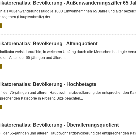
dikatorenatlas: Bevölkerung - Außenwanderungsziffer 65 Jah
h als Außenwanderungssaldo je 1000 Einwohner/innen 65 Jahre und älter bezeichne
ezogenen (Hauptwohnsitz) der...
V
ikatorenatlas: Bevölkerung - Altenquotient
Indikator weist darauf hin, in welchem Umfang durch alte Menschen bedingte Ver
reten. Anteil der 65-jährigen und älteren...
V
dikatorenatlas: Bevölkerung - Hochbetagte
eil der 75-jährigen und älteren Hauptwohnsitzbevölkerung der entsprechenden Ka
prechenden Kategorie in Prozent. Bitte beachten...
V
dikatorenatlas: Bevölkerung - Überalterungsquotient
il der 65-jährigen und älteren Hauptwohnsitzbevölkerung der entsprechenden Kat