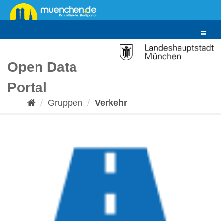
Überspringen
zum
Inhalt
Toggle
navigat
Open Data
Portal
Gruppen
Verkehr