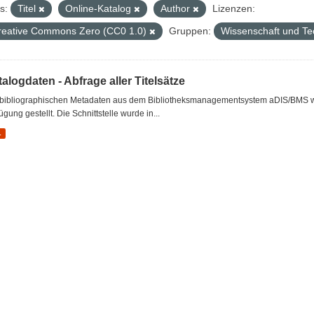
s:
Titel
Online-Katalog
Author
Lizenzen:
reative Commons Zero (CC0 1.0)
Gruppen:
Wissenschaft und Te
alogdaten - Abfrage aller Titelsätze
 bibliographischen Metadaten aus dem Bibliotheksmanagementsystem aDIS/BMS wer
ügung gestellt. Die Schnittstelle wurde in...
L