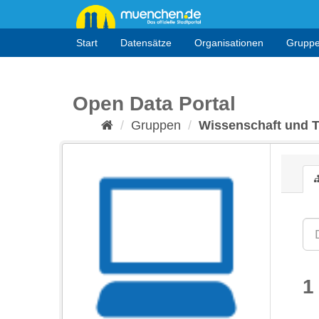
Überspringen
zum
Inhalt
Start
Datensätze
Organisationen
Grupp
Open Data Portal
Gruppen
Wissenschaft und 
1