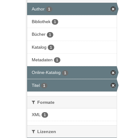
Author
1
Bibliothek
1
Bücher
1
Katalog
1
Metadaten
1
Online-Katalog
1
Titel
1
Formate
XML
1
Lizenzen