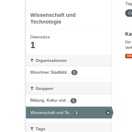
Tag
C
Wissenschaft und
Technologie
Kat
Datensätze
1
Die
Verf
XM
Organisationen
Münchner Stadtbibl...
1
Gruppen
Bildung, Kultur und...
1
Wissenschaft und Te...
1
Tags