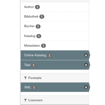
Author
1
Bibliothek
1
Bücher
1
Katalog
1
Metadaten
1
Online-Katalog
1
Titel
1
Formate
XML
1
Lizenzen