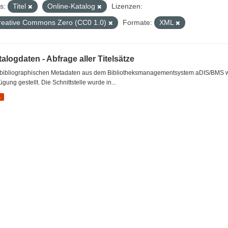
s:
Titel
Online-Katalog
Lizenzen:
reative Commons Zero (CC0 1.0)
Formate:
XML
alogdaten - Abfrage aller Titelsätze
 bibliographischen Metadaten aus dem Bibliotheksmanagementsystem aDIS/BMS wer
ügung gestellt. Die Schnittstelle wurde in...
L