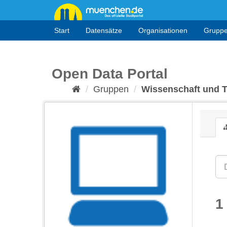
Überspringen
zum
Inhalt
Start
Datensätze
Organisationen
Grupp
Open Data Portal
Gruppen
Wissenschaft und 
1