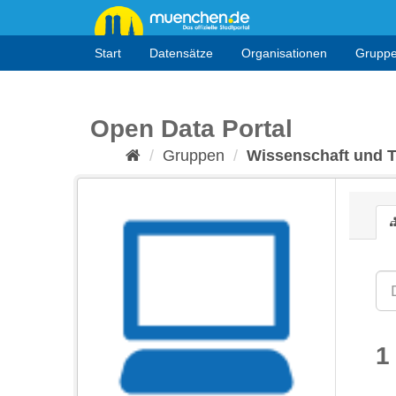
Überspringen
zum
Inhalt
Start
Datensätze
Organisationen
Grupp
Open Data Portal
Gruppen
Wissenschaft und 
1