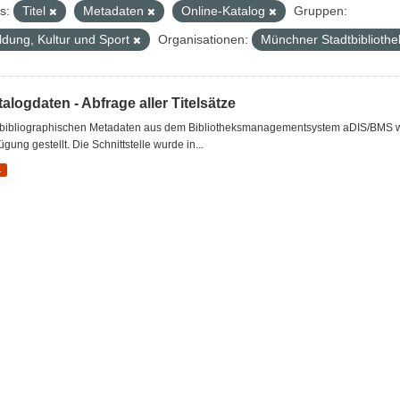
s:
Titel
Metadaten
Online-Katalog
Gruppen:
ldung, Kultur und Sport
Organisationen:
Münchner Stadtbiblioth
alogdaten - Abfrage aller Titelsätze
 bibliographischen Metadaten aus dem Bibliotheksmanagementsystem aDIS/BMS wer
ügung gestellt. Die Schnittstelle wurde in...
L