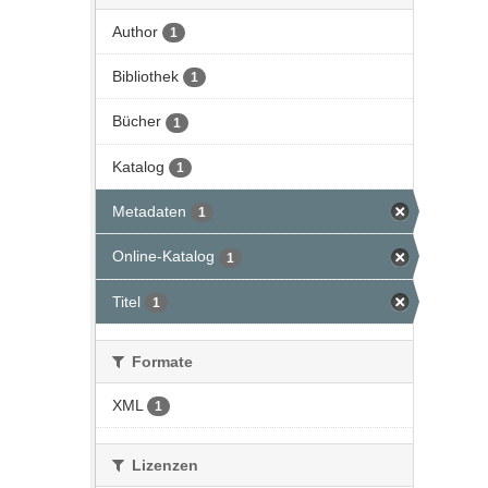
Author
1
Bibliothek
1
Bücher
1
Katalog
1
Metadaten
1
Online-Katalog
1
Titel
1
Formate
XML
1
Lizenzen