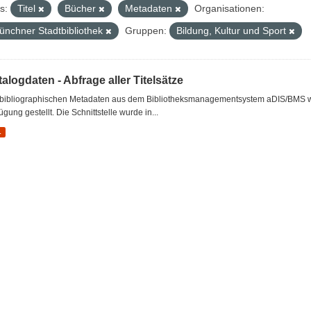
s:
Titel
Bücher
Metadaten
Organisationen:
ünchner Stadtbibliothek
Gruppen:
Bildung, Kultur und Sport
alogdaten - Abfrage aller Titelsätze
 bibliographischen Metadaten aus dem Bibliotheksmanagementsystem aDIS/BMS wer
ügung gestellt. Die Schnittstelle wurde in...
L