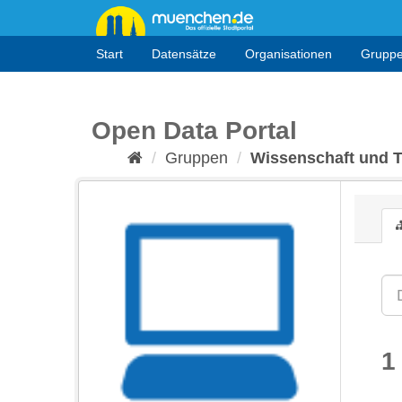
Überspringen
zum
Inhalt
Start
Datensätze
Organisationen
Grupp
Open Data Portal
Gruppen
Wissenschaft und 
1