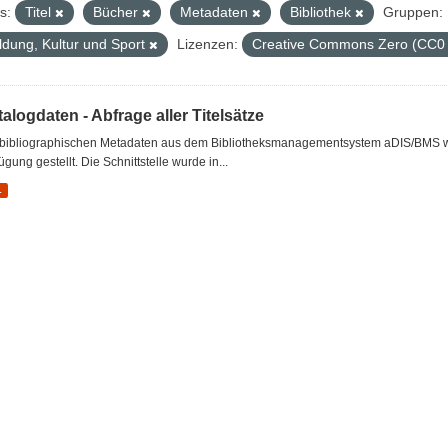
s:
Titel
Bücher
Metadaten
Bibliothek
Gruppen:
ldung, Kultur und Sport
Lizenzen:
Creative Commons Zero (CC0
alogdaten - Abfrage aller Titelsätze
 bibliographischen Metadaten aus dem Bibliotheksmanagementsystem aDIS/BMS wer
ügung gestellt. Die Schnittstelle wurde in...
L