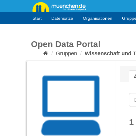
Überspringen
zum
Inhalt
Start
Datensätze
Organisationen
Grupp
Open Data Portal
Gruppen
Wissenschaft und 
1