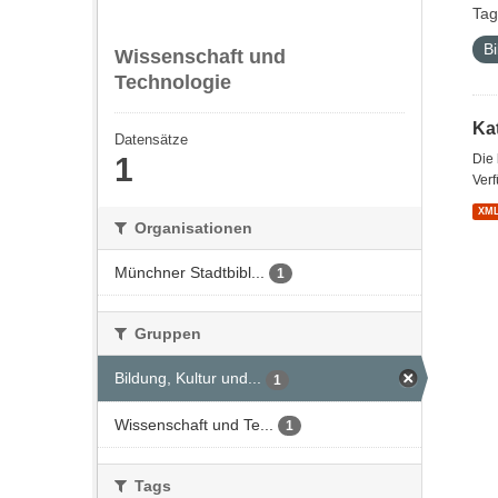
Tag
Bi
Wissenschaft und
Technologie
Kat
Datensätze
1
Die
Verf
XM
Organisationen
Münchner Stadtbibl...
1
Gruppen
Bildung, Kultur und...
1
Wissenschaft und Te...
1
Tags