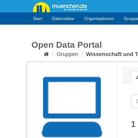
Überspringen
zum
Inhalt
Start
Datensätze
Organisationen
Grupp
Open Data Portal
Gruppen
Wissenschaft und 
1