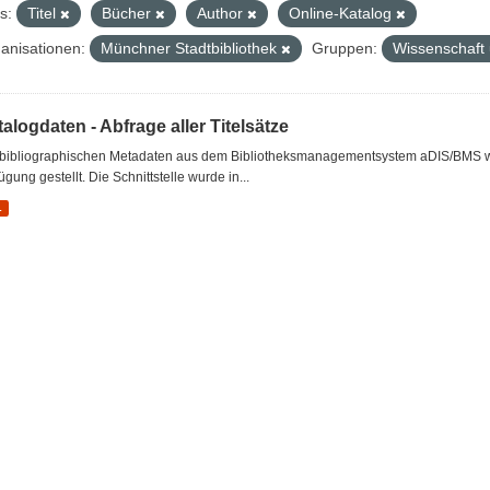
s:
Titel
Bücher
Author
Online-Katalog
anisationen:
Münchner Stadtbibliothek
Gruppen:
Wissenschaft
alogdaten - Abfrage aller Titelsätze
 bibliographischen Metadaten aus dem Bibliotheksmanagementsystem aDIS/BMS wer
ügung gestellt. Die Schnittstelle wurde in...
L