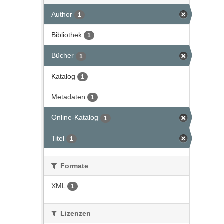
Author
1
Bibliothek
1
Bücher
1
Katalog
1
Metadaten
1
Online-Katalog
1
Titel
1
Formate
XML
1
Lizenzen