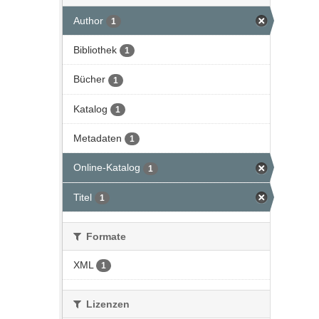
Author
1
Bibliothek
1
Bücher
1
Katalog
1
Metadaten
1
Online-Katalog
1
Titel
1
Formate
XML
1
Lizenzen