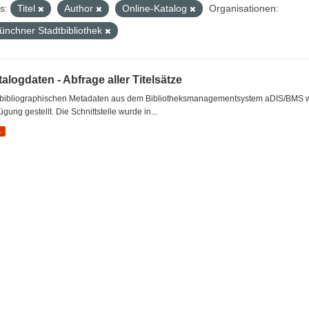
s:
Titel
Author
Online-Katalog
Organisationen:
ünchner Stadtbibliothek
alogdaten - Abfrage aller Titelsätze
 bibliographischen Metadaten aus dem Bibliotheksmanagementsystem aDIS/BMS wer
ügung gestellt. Die Schnittstelle wurde in...
L