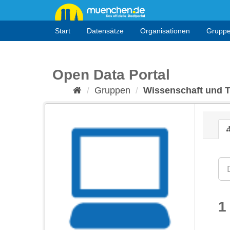
Überspringen
zum
Inhalt
Start
Datensätze
Organisationen
Grupp
Open Data Portal
Gruppen
Wissenschaft und 
1