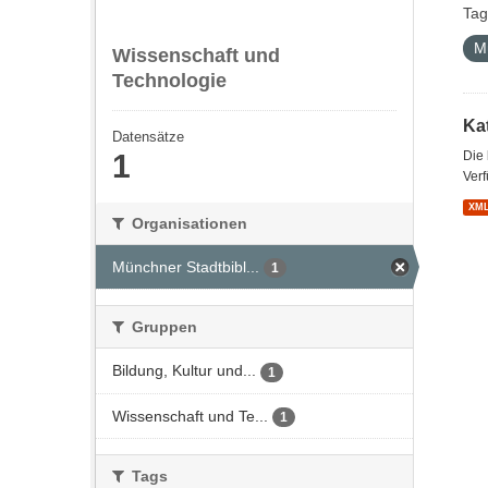
Tag
M
Wissenschaft und
Technologie
Kat
Datensätze
1
Die
Verf
XM
Organisationen
Münchner Stadtbibl...
1
Gruppen
Bildung, Kultur und...
1
Wissenschaft und Te...
1
Tags