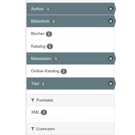
Author
1
Bibliothek
1
Bücher
1
Katalog
1
Metadaten
1
Online-Katalog
1
Titel
1
Formate
XML
1
Lizenzen