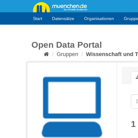
Überspringen
zum
Inhalt
Start
Datensätze
Organisationen
Grupp
Open Data Portal
Gruppen
Wissenschaft und 
1