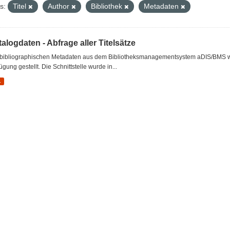
s:
Titel
Author
Bibliothek
Metadaten
alogdaten - Abfrage aller Titelsätze
 bibliographischen Metadaten aus dem Bibliotheksmanagementsystem aDIS/BMS wer
ügung gestellt. Die Schnittstelle wurde in...
L