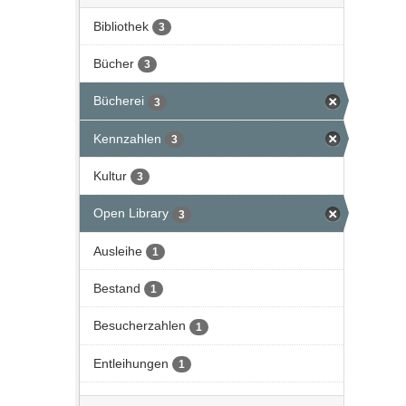
Bibliothek
3
Bücher
3
Bücherei
3
Kennzahlen
3
Kultur
3
Open Library
3
Ausleihe
1
Bestand
1
Besucherzahlen
1
Entleihungen
1