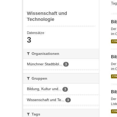
Tag
Wissenschaft und
Technologie
Bi
Der 
Datensätze
im 
3
CS
Organisationen
Bi
Münchner Stadtbibl...
Der 
3
im C
CS
Gruppen
Bildung, Kultur und...
3
Bi
Der 
Wissenschaft und Te...
3
List
CS
Tags