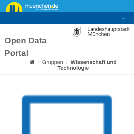
Überspringen
zum
Inhalt
Toggle
navigat
Open Data
Portal
Gruppen
Wissenschaft und
Technologie