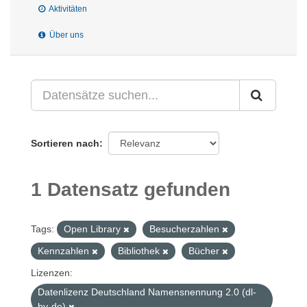
Aktivitäten
Über uns
Sortieren nach
1 Datensatz gefunden
Tags:
Open Library
Besucherzahlen
Kennzahlen
Bibliothek
Bücher
Lizenzen:
Datenlizenz Deutschland Namensnennung 2.0 (dl-
by-de)