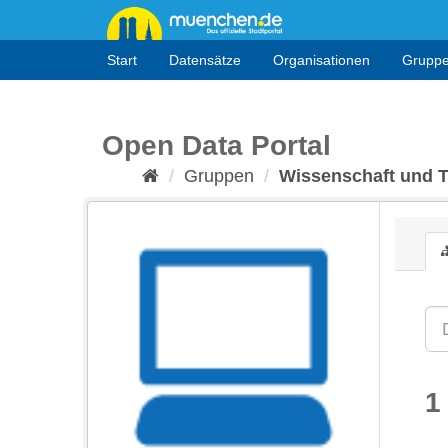
Überspringen
zum
Inhalt
Start
Datensätze
Organisationen
Grupp
Open Data Portal
Gruppen
Wissenschaft und 
1