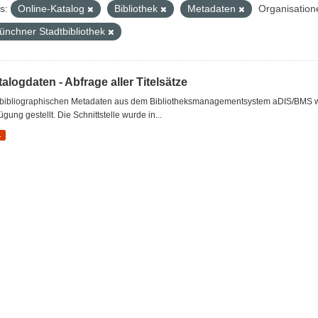
s:
Online-Katalog
Bibliothek
Metadaten
Organisation
ünchner Stadtbibliothek
alogdaten - Abfrage aller Titelsätze
 bibliographischen Metadaten aus dem Bibliotheksmanagementsystem aDIS/BMS wer
ügung gestellt. Die Schnittstelle wurde in...
L