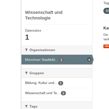
Tag
M
Wissenschaft und
Technologie
Kat
Datensätze
1
Die
Verf
XM
Organisationen
Münchner Stadtbibl...
1
Gruppen
Bildung, Kultur und...
1
Wissenschaft und Te...
1
Tags