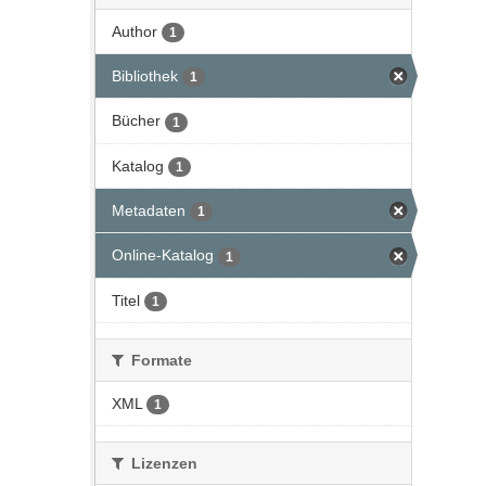
Author
1
Bibliothek
1
Bücher
1
Katalog
1
Metadaten
1
Online-Katalog
1
Titel
1
Formate
XML
1
Lizenzen