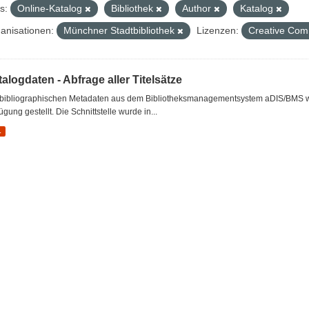
s:
Online-Katalog
Bibliothek
Author
Katalog
anisationen:
Münchner Stadtbibliothek
Lizenzen:
Creative Com
alogdaten - Abfrage aller Titelsätze
 bibliographischen Metadaten aus dem Bibliotheksmanagementsystem aDIS/BMS wer
ügung gestellt. Die Schnittstelle wurde in...
L