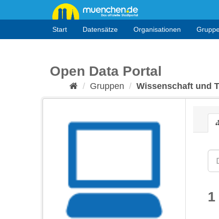
Überspringen
zum
Inhalt
Start
Datensätze
Organisationen
Grupp
Open Data Portal
Gruppen
Wissenschaft und 
1