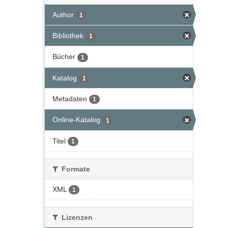
Author
1
Bibliothek
1
Bücher
1
Katalog
1
Metadaten
1
Online-Katalog
1
Titel
1
Formate
XML
1
Lizenzen