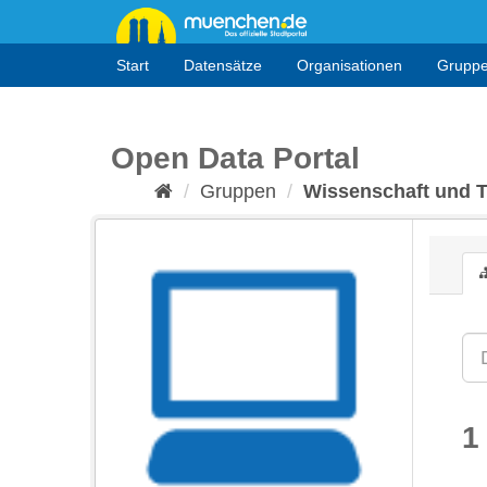
Überspringen
zum
Inhalt
Start
Datensätze
Organisationen
Grupp
Open Data Portal
Gruppen
Wissenschaft und 
1