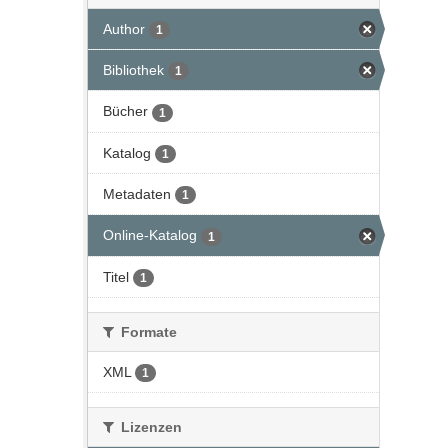
Author
1
Bibliothek
1
Bücher
1
Katalog
1
Metadaten
1
Online-Katalog
1
Titel
1
Formate
XML
1
Lizenzen