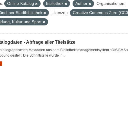
s:
Online-Katalog
Bibliothek
Author
Organisationen:
ünchner Stadtbibliothek
Lizenzen:
Creative Commons Zero (CC0
ldung, Kultur und Sport
alogdaten - Abfrage aller Titelsätze
 bibliographischen Metadaten aus dem Bibliotheksmanagementsystem aDIS/BMS wer
ügung gestellt. Die Schnittstelle wurde in...
L